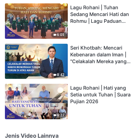
hidup yang kekal"?
Lagu Rohani | Tuhan
Sedang Mencari Hati dan
Rohmu | Lagu Paduan
Suara Gereja | Suara
Pujian 2026
6:05
Seri Khotbah: Mencari
Kebenaran dalam Iman |
"Celakalah Mereka yang
Hanya Menunggu Tuhan
Turun di Atas Awan"
8:42
Lagu Rohani | Hati yang
Setia untuk Tuhan | Suara
Pujian 2026
6:27
Jenis Video Lainnya