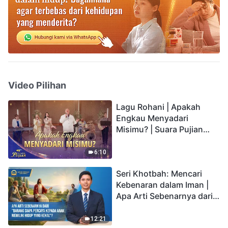
Video Pilihan
Lagu Rohani | Apakah
Engkau Menyadari
Misimu? | Suara Pujian
2026
6:10
Seri Khotbah: Mencari
Kebenaran dalam Iman |
Apa Arti Sebenarnya dari
"Barang siapa percaya
kepada Anak memiliki
12:21