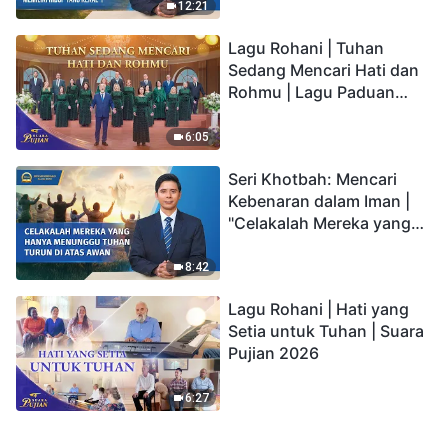
kepada Anak memiliki
12:21
hidup yang kekal"?
Lagu Rohani | Tuhan
Sedang Mencari Hati dan
Rohmu | Lagu Paduan
Suara Gereja | Suara
Pujian 2026
6:05
Seri Khotbah: Mencari
Kebenaran dalam Iman |
"Celakalah Mereka yang
Hanya Menunggu Tuhan
Turun di Atas Awan"
8:42
Lagu Rohani | Hati yang
Setia untuk Tuhan | Suara
Pujian 2026
6:27