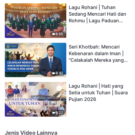
hidup yang kekal"?
Lagu Rohani | Tuhan
Sedang Mencari Hati dan
Rohmu | Lagu Paduan
Suara Gereja | Suara
Pujian 2026
6:05
Seri Khotbah: Mencari
Kebenaran dalam Iman |
"Celakalah Mereka yang
Hanya Menunggu Tuhan
Turun di Atas Awan"
8:42
Lagu Rohani | Hati yang
Setia untuk Tuhan | Suara
Pujian 2026
6:27
Jenis Video Lainnya