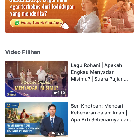
Video Pilihan
Lagu Rohani | Apakah
Engkau Menyadari
Misimu? | Suara Pujian
2026
6:10
Seri Khotbah: Mencari
Kebenaran dalam Iman |
Apa Arti Sebenarnya dari
"Barang siapa percaya
kepada Anak memiliki
12:21