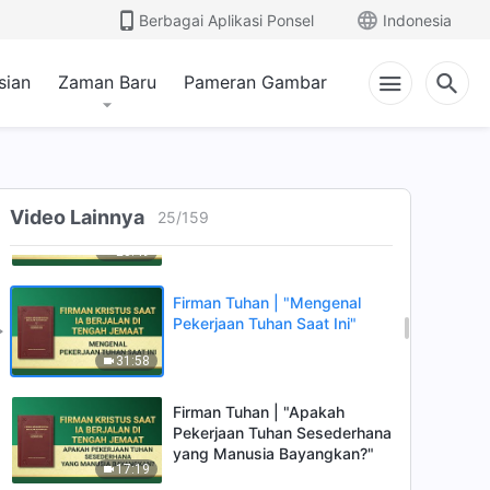
Kebenaran"
Berbagai Aplikasi Ponsel
Indonesia
20:50
sian
Zaman Baru
Pameran Gambar
Firman Tuhan | "Engkau Harus
Tahu Bahwa Tuhan yang
Praktis adalah Tuhan Sendiri"
22:18
Firman Tuhan | "Hanya
Melakukan Kebenaranlah
Video Lainnya
25
/
159
yang Berarti Memiliki Realitas"
23:49
Firman Tuhan | "Mengenal
Pekerjaan Tuhan Saat Ini"
31:58
Firman Tuhan | "Apakah
Pekerjaan Tuhan Sesederhana
yang Manusia Bayangkan?"
17:19