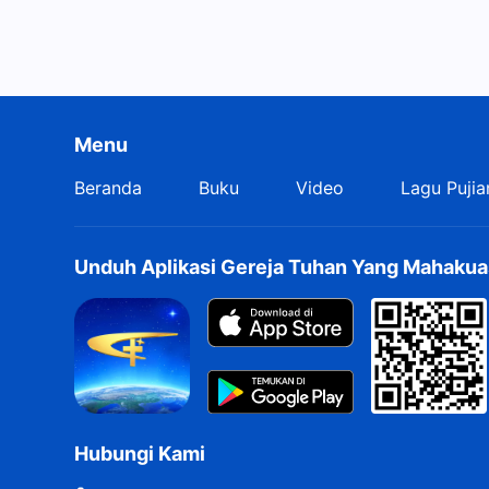
Menu
Beranda
Buku
Video
Lagu Pujia
Unduh Aplikasi Gereja Tuhan Yang Mahakua
Hubungi Kami