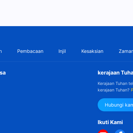
n
Pembacaan
Injil
Kesaksian
Zaman
sa
kerajaan Tuha
Kerajaan Tuhan t
kerajaan Tuhan?
P
Hubungi kam
Ikuti Kami