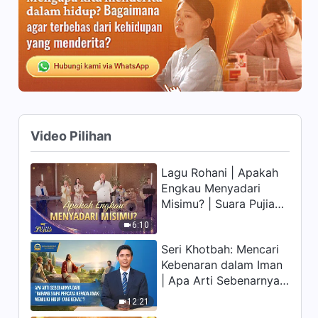
Berfokus pada Kenyataan,
13:44
bukan Ritual Keagamaan"
Firman Tuhan | "Hanya
Mereka yang Mengenal
Pekerjaan Tuhan Saat Ini yang
23:52
Dapat Melayani Tuhan"
Firman Tuhan | "Kasih Sejati
Video Pilihan
kepada Tuhan itu Spontan"
30:34
Lagu Rohani | Apakah
Engkau Menyadari
Firman Tuhan | "Tentang
Misimu? | Suara Pujian
Penerapan Doa"
2026
6:10
32:17
Seri Khotbah: Mencari
Kebenaran dalam Iman
Firman Tuhan | "Kenalilah
| Apa Arti Sebenarnya
Pekerjaan Terbaru Tuhan dan
Ikutilah Jejak Langkah-Nya"
dari "Barang siapa
12:21
44:20
percaya kepada Anak