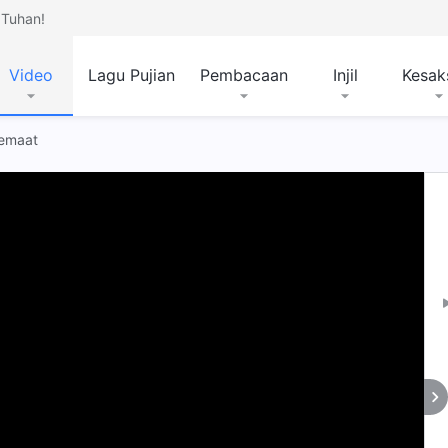
Tuhan!
Video
Lagu Pujian
Pembacaan
Injil
Kesak
Jemaat