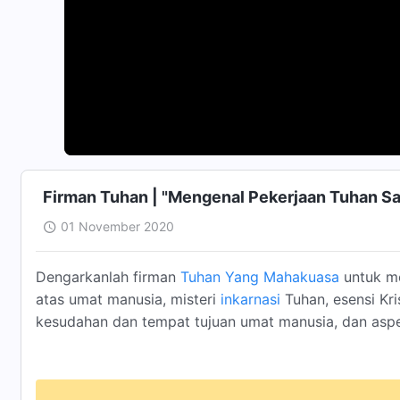
Firman Tuhan | "Mengenal Pekerjaan Tuhan Saa
01 November 2020
Dengarkanlah firman
Tuhan Yang Mahakuasa
untuk m
atas umat manusia, misteri
inkarnasi
Tuhan, esensi Kri
kesudahan dan tempat tujuan umat manusia, dan aspe