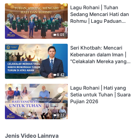
hidup yang kekal"?
Lagu Rohani | Tuhan
Sedang Mencari Hati dan
Rohmu | Lagu Paduan
Suara Gereja | Suara
Pujian 2026
6:05
Seri Khotbah: Mencari
Kebenaran dalam Iman |
"Celakalah Mereka yang
Hanya Menunggu Tuhan
Turun di Atas Awan"
8:42
Lagu Rohani | Hati yang
Setia untuk Tuhan | Suara
Pujian 2026
6:27
Jenis Video Lainnya