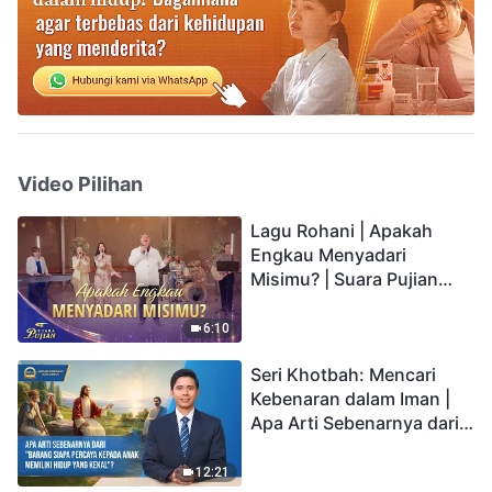
Video Pilihan
Lagu Rohani | Apakah
Engkau Menyadari
Misimu? | Suara Pujian
2026
6:10
Seri Khotbah: Mencari
Kebenaran dalam Iman |
Apa Arti Sebenarnya dari
"Barang siapa percaya
kepada Anak memiliki
12:21