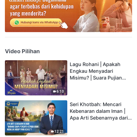
Video Pilihan
Lagu Rohani | Apakah
Engkau Menyadari
Misimu? | Suara Pujian
2026
6:10
Seri Khotbah: Mencari
Kebenaran dalam Iman |
Apa Arti Sebenarnya dari
"Barang siapa percaya
kepada Anak memiliki
12:21