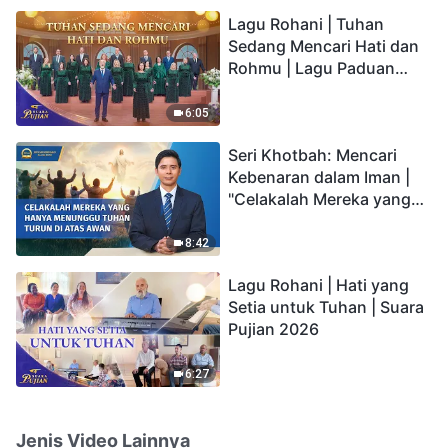
hidup yang kekal"?
Lagu Rohani | Tuhan
Sedang Mencari Hati dan
Rohmu | Lagu Paduan
Suara Gereja | Suara
Pujian 2026
6:05
Seri Khotbah: Mencari
Kebenaran dalam Iman |
"Celakalah Mereka yang
Hanya Menunggu Tuhan
Turun di Atas Awan"
8:42
Lagu Rohani | Hati yang
Setia untuk Tuhan | Suara
Pujian 2026
6:27
Jenis Video Lainnya