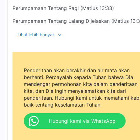
Perumpamaan Tentang Ragi (Matius 13:33)
Perumpamaan Tentang Lalang Dijelaskan (Matius 13:
Perumpamaan Tentang Harta Karun (Matius 13:44)
Lihat lebih banyak
Perumpamaan Tentang Mutiara (Matius 13:45-46)
Perumpamaan Tentang Jaring (Matius 13:47-50)
Penderitaan akan berakhir dan air mata akan
Yang pertama adalah perumpamaan tentang penabur.
berhenti. Percayalah kepada Tuhan bahwa Dia
benih adalah hal yang lumrah dalam kehidupan oran
mendengar permohonan kita dalam penderitaan
di antara gandum. Mengenai lalang, orang dewasa atau
kita, dan Dia ingin menyelamatkan kita dari
Yang ketiga adalah perumpamaan tentang biji sesawi.
penderitaan. Hubungi kami untuk memahami kab
begitu? Jika engkau tidak tahu, engkau bisa membac
baik tentang keselamatan Tuhan.
perumpamaan tentang ragi, yang dikenal sebagai baha
dalam keseharian mereka. Seluruh perumpamaan di b
Hubungi kami via WhatsApp
Dengan hidup dalam daging, Tuhan yang berinkarnasi 
harta terpendam; yang ketujuh, perumpamaan tentang
dan cara berpikir manusia biasa. Ia tahu apa itu kebah
jaring, semuanya diambil dari keseharian orang-oran
menjalani kehidupan seperti ini, Ia merasakan seca