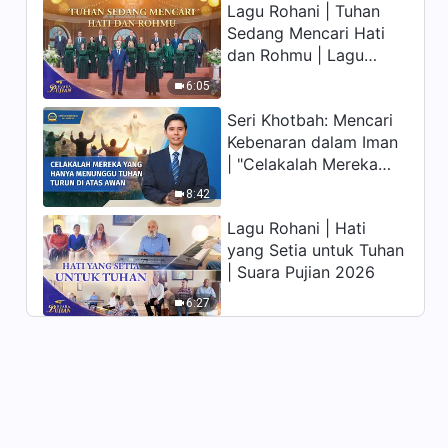
Lagu Rohani | Tuhan
memiliki hidup yang
12:44
Sedang Mencari Hati
kekal"?
dan Rohmu | Lagu
Firman Tuhan Harian:
Paduan Suara Gereja |
Mengenal Tuhan | Kutipan 84
6:05
Suara Pujian 2026
8:49
Seri Khotbah: Mencari
Kebenaran dalam Iman
Firman Tuhan Harian:
| "Celakalah Mereka
Mengenal Tuhan | Kutipan 85
yang Hanya Menunggu
8:42
Tuhan Turun di Atas
11:04
Lagu Rohani | Hati
Awan"
yang Setia untuk Tuhan
Firman Tuhan Harian:
| Suara Pujian 2026
Mengenal Tuhan | Kutipan 86
6:27
15:09
Firman Tuhan Harian:
Mengenal Tuhan | Kutipan 87
18:04