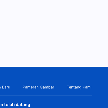
17:13
Firman Tuhan Harian:
Mengenal Tuhan | Kutipan 93
16:21
Firman Tuhan Harian:
Mengenal Tuhan | Kutipan 94
19:55
Firman Tuhan Harian:
Mengenal Tuhan | Kutipan 95
7:01
Firman Tuhan Harian:
 Baru
Pameran Gambar
Tentang Kami
Mengenal Tuhan | Kutipan 96
17:49
n telah datang