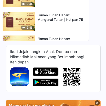
12:41
Firman Tuhan Harian:
Mengenal Tuhan | Kutipan 75
15:43
Firman Tuhan Harian:
Mengenal Tuhan | Kutipan 76
Ikuti Jejak Langkah Anak Domba dan
9:22
Nikmatilah Makanan yang Berlimpah bagi
Kehidupan
Firman Tuhan Harian:
Mengenal Tuhan | Kutipan 77
15:28
Firman Tuhan Harian:
Mengenal Tuhan | Kutipan 78
21:08