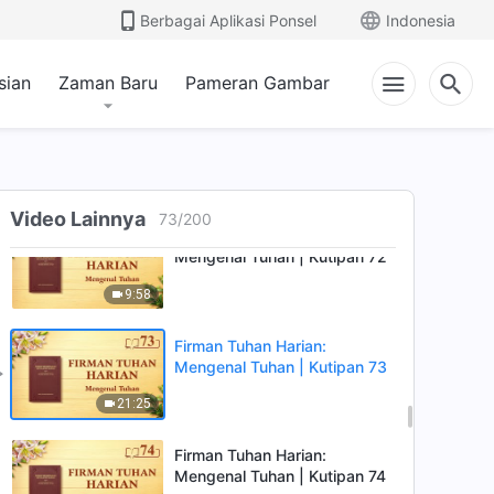
Firman Tuhan Harian:
Berbagai Aplikasi Ponsel
Indonesia
Mengenal Tuhan | Kutipan 70
11:06
sian
Zaman Baru
Pameran Gambar
Firman Tuhan Harian:
Mengenal Tuhan | Kutipan 71
16:47
Video Lainnya
73
/
200
Firman Tuhan Harian:
Mengenal Tuhan | Kutipan 72
9:58
Firman Tuhan Harian:
Mengenal Tuhan | Kutipan 73
21:25
Firman Tuhan Harian:
Mengenal Tuhan | Kutipan 74