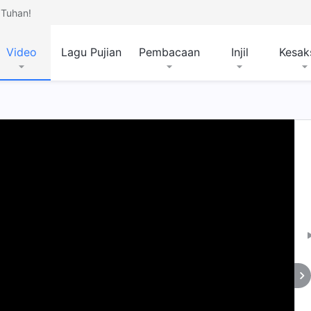
Tuhan!
Video
Lagu Pujian
Pembacaan
Injil
Kesak