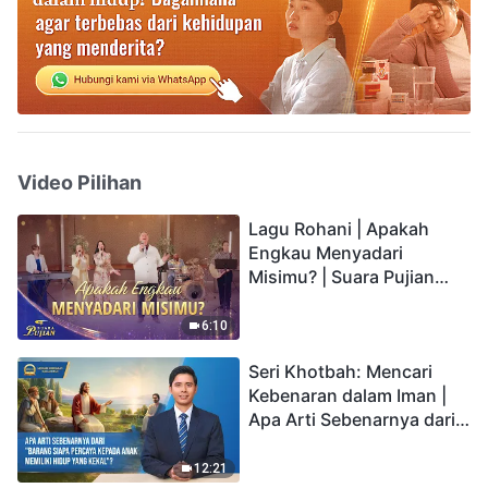
Video Pilihan
Lagu Rohani | Apakah
Engkau Menyadari
Misimu? | Suara Pujian
2026
6:10
Seri Khotbah: Mencari
Kebenaran dalam Iman |
Apa Arti Sebenarnya dari
"Barang siapa percaya
kepada Anak memiliki
12:21