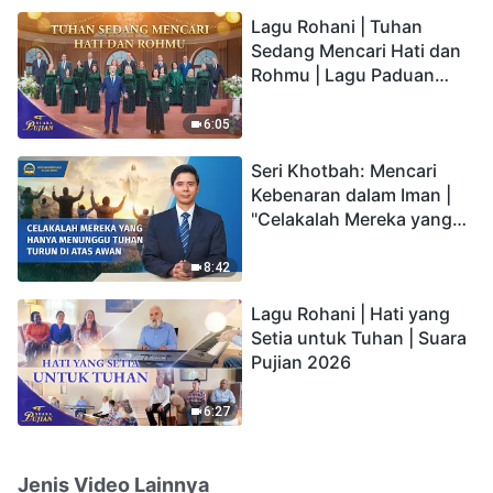
hidup yang kekal"?
Lagu Rohani | Tuhan
Sedang Mencari Hati dan
Rohmu | Lagu Paduan
Suara Gereja | Suara
Pujian 2026
6:05
Seri Khotbah: Mencari
Kebenaran dalam Iman |
"Celakalah Mereka yang
Hanya Menunggu Tuhan
Turun di Atas Awan"
8:42
Lagu Rohani | Hati yang
Setia untuk Tuhan | Suara
Pujian 2026
6:27
Jenis Video Lainnya