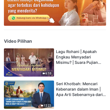
Video Pilihan
Lagu Rohani | Apakah
Engkau Menyadari
Misimu? | Suara Pujian
2026
6:10
Seri Khotbah: Mencari
Kebenaran dalam Iman |
Apa Arti Sebenarnya dari
"Barang siapa percaya
kepada Anak memiliki
12:21