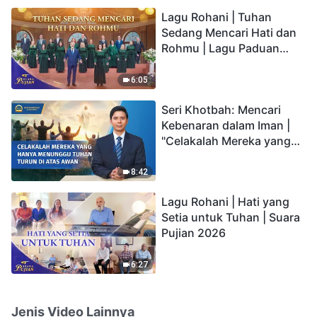
hidup yang kekal"?
Lagu Rohani | Tuhan
Sedang Mencari Hati dan
Rohmu | Lagu Paduan
Suara Gereja | Suara
Pujian 2026
6:05
Seri Khotbah: Mencari
Kebenaran dalam Iman |
"Celakalah Mereka yang
Hanya Menunggu Tuhan
Turun di Atas Awan"
8:42
Lagu Rohani | Hati yang
Setia untuk Tuhan | Suara
Pujian 2026
6:27
Jenis Video Lainnya