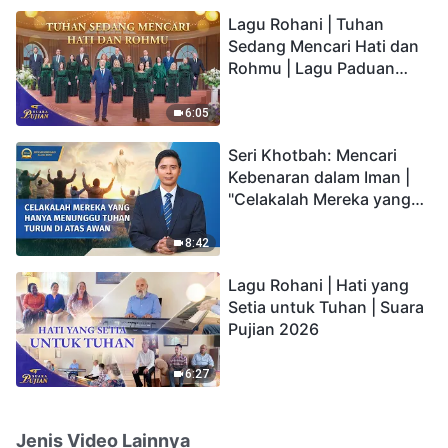
hidup yang kekal"?
Lagu Rohani | Tuhan
Sedang Mencari Hati dan
Rohmu | Lagu Paduan
Suara Gereja | Suara
Pujian 2026
6:05
Seri Khotbah: Mencari
Kebenaran dalam Iman |
"Celakalah Mereka yang
Hanya Menunggu Tuhan
Turun di Atas Awan"
8:42
Lagu Rohani | Hati yang
Setia untuk Tuhan | Suara
Pujian 2026
6:27
Jenis Video Lainnya