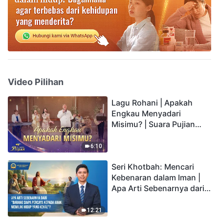
Video Pilihan
Lagu Rohani | Apakah
Engkau Menyadari
Misimu? | Suara Pujian
2026
6:10
Seri Khotbah: Mencari
Kebenaran dalam Iman |
Apa Arti Sebenarnya dari
"Barang siapa percaya
kepada Anak memiliki
12:21