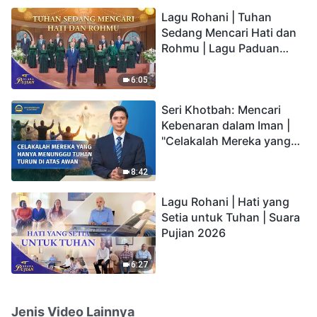
hidup yang kekal"?
Lagu Rohani | Tuhan
Sedang Mencari Hati dan
Rohmu | Lagu Paduan
Suara Gereja | Suara
Pujian 2026
6:05
Seri Khotbah: Mencari
Kebenaran dalam Iman |
"Celakalah Mereka yang
Hanya Menunggu Tuhan
Turun di Atas Awan"
8:42
Lagu Rohani | Hati yang
Setia untuk Tuhan | Suara
Pujian 2026
6:27
Jenis Video Lainnya