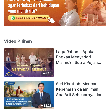
Video Pilihan
Lagu Rohani | Apakah
Engkau Menyadari
Misimu? | Suara Pujian
2026
6:10
Seri Khotbah: Mencari
Kebenaran dalam Iman |
Apa Arti Sebenarnya dari
"Barang siapa percaya
kepada Anak memiliki
12:21