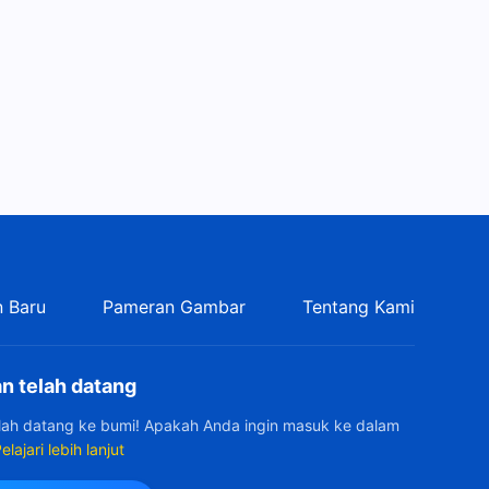
Firman Tuhan Harian:
Mengenal Tuhan | Kutipan
188
19:46
Firman Tuhan Harian:
Mengenal Tuhan | Kutipan
189
9:39
Firman Tuhan Harian:
Mengenal Tuhan | Kutipan
190
9:57
 Baru
Pameran Gambar
Tentang Kami
n telah datang
elah datang ke bumi! Apakah Anda ingin masuk ke dalam
elajari lebih lanjut