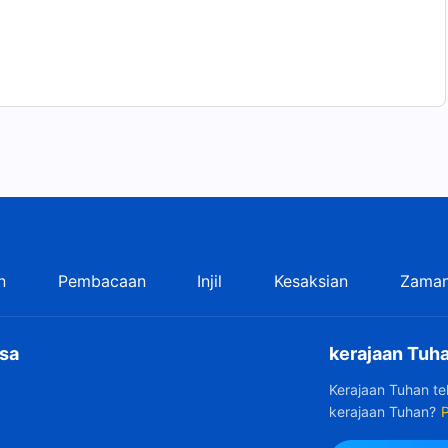
ahuan ini akan memberi engkau penegasan dan iman
an memberi engkau pengetahuan akurat tentang hikmat
gala sesuatu. Pengetahuan ini akan memungkinkan
ejati dan melihat bahwa hal itu tidak fiktif, dan bukan
engetahuan ini tidak samar-samar, dan bukan hanya
ohani, tetapi Dia benar-benar ada. Terlebih lagi,
 sebagai Tuhan dengan cara Dia memelihara segala
gan cara-Nya sendiri dan sesuai dengan ritme-Nya
rena Tuhan menciptakan segala sesuatu dan Dia memberi
ing-masing melaksanakan tugas yang diberikan,
ran yang diberikan kepada mereka masing-masing.
n
Pembacaan
Injil
Kesaksian
Zaman
mat manusia, dan melakukan hal ini di lingkungan
al-hal dengan cara seperti ini dan lingkungan manusia
Tuhan atau tindakan mereka mengikut Dia—semua itu
sa
kerajaan Tuha
 ini benar?
Kerajaan Tuhan t
kerajaan Tuhan?
P