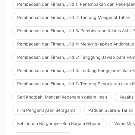
manusia. Tidakkah orang perlu mengenali dan memaha
Pembacaan dari Firman, Jilid 1: Penampakan dan Pekerjaa
"Topik ini terlampau jauh dari pengetahuan kita tentan
Pembacaan dari Firman, Jilid 2: Tentang Mengenal Tuhan
mengetahui hal ini karena manusia tidak dapat hidup da
ini? (Tidak.) Apa yang salah di sini? Dapatkah engk
Pembacaan dari Firman, Jilid 3: Pembicaraan Kristus Akhir
engkau hanya mengetahui hal-hal yang Tuhan kataka
penghakiman dan hajaran-Nya, akankah engkau memil
Pembacaan dari Firman, Jilid 4: Menyingkapkan Antikristus
engkau hanya tahu sebagian kecil dari watak Tuhan, se
mencapai pemahaman tentang Tuhan, bukan? (Tidak.)
Pembacaan dari Firman, Jilid 5: Tanggung Jawab para Pem
alam semesta dan terus berlanjut hingga masa sekar
Pembacaan dari Firman, Jilid 6: Tentang Pengejaran akan 
setiap saat. Jika orang percaya bahwa Tuhan itu ad
dipilih demi menyelamatkan orang-orang itu, dan jika
Pembacaan dari Firman, Jilid 7: Tentang Pengejaran akan 
Tuhan, otoritas, status, dan tindakan-Nya, dapatkah
memiliki apa yang disebut pengetahuan akan Tuhan
Seri Khotbah: Mencari Kebenaran dalam Iman
Kesaksi
itu terbatas hanya pada sekelompok orang. Apakah i
orang dengan pengetahuan akan Tuhan semacam ini m
Film Penganiayaan Beragama
Paduan Suara & Tarian
kekuasaan-Nya atas semua hal tersebut? Beberapa or
Kehidupan Bergereja—Seri Ragam Hiburan
Video Mus
berpikir sendiri: "Aku tidak melihat kekuasaan Tuhan 
terlampau jauh dan aku tidak ingin memahaminya. Tuh