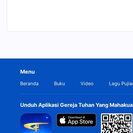
setiap orang yang berusaha mengenal Tuhan. Penget
pada keberadaan Tuhan yang sejati. Hal ini juga ak
Tuhan, kuasa-Nya, dan bagaimana Dia memelihara se
engkau secara jelas memahami keberadaan Tuhan yang s
mitos. Hal ini memungkinkan engkau melihat bahwa p
sebuah teori, dan Tuhan tentu bukan sekadar makanan r
pengetahuan ini memungkinkan engkau mengenal-Nya
sesuatu dan umat manusia; Dia melakukan hal ini den
sendiri. Jadi seseorang dapat mengatakan bahwa ka
Menu
mereka aturan maka dengan perintah-Nya mereka mas
memenuhi tanggung jawab mereka, dan memainkan pe
Beranda
Buku
Video
Lagu Pujia
Segala sesuatu memenuhi peran mereka sendiri bagi u
tempat manusia tinggal. Jika Tuhan tidak melakukan h
tidak sebagaimana adanya, kepercayaan orang pada 
Unduh Aplikasi Gereja Tuhan Yang Mahakua
tidak mungkin terjadi; cuma omong kosong, bukankah