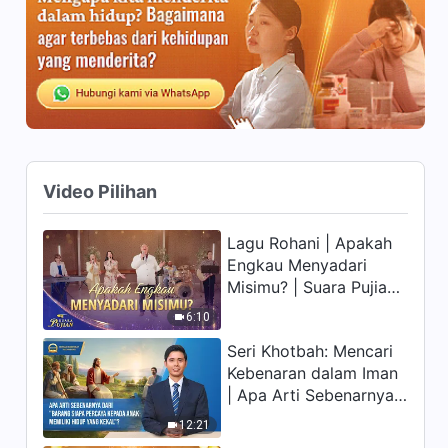
7:19
Firman Tuhan Harian:
Mengenal Tuhan | Kutipan 175
7:15
Firman Tuhan Harian:
Mengenal Tuhan | Kutipan 176
Video Pilihan
10:30
Lagu Rohani | Apakah
Engkau Menyadari
Firman Tuhan Harian:
Misimu? | Suara Pujian
Mengenal Tuhan | Kutipan 177
2026
6:10
11:26
Seri Khotbah: Mencari
Firman Tuhan Harian:
Kebenaran dalam Iman
Mengenal Tuhan | Kutipan 178
| Apa Arti Sebenarnya
dari "Barang siapa
4:31
12:21
percaya kepada Anak