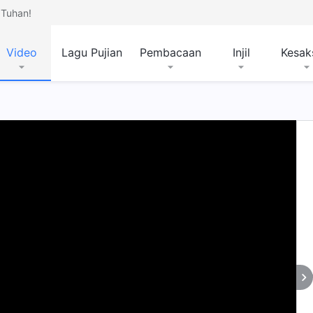
Tuhan!
Video
Lagu Pujian
Pembacaan
Injil
Kesak