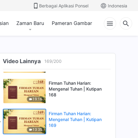
165
Berbagai Aplikasi Ponsel
Indonesia
9:22
Firman Tuhan Harian:
sian
Zaman Baru
Pameran Gambar
Mengenal Tuhan | Kutipan
166
7:29
Firman Tuhan Harian:
Mengenal Tuhan | Kutipan 167
Video Lainnya
169
/
200
23:39
Firman Tuhan Harian:
Mengenal Tuhan | Kutipan
168
19:16
Firman Tuhan Harian:
Mengenal Tuhan | Kutipan
169
13:35