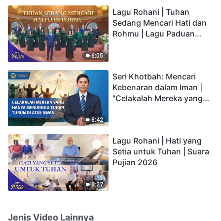
hidup yang kekal"?
Lagu Rohani | Tuhan
Sedang Mencari Hati dan
Rohmu | Lagu Paduan
Suara Gereja | Suara
Pujian 2026
6:05
Seri Khotbah: Mencari
Kebenaran dalam Iman |
"Celakalah Mereka yang
Hanya Menunggu Tuhan
Turun di Atas Awan"
8:42
Lagu Rohani | Hati yang
Setia untuk Tuhan | Suara
Pujian 2026
6:27
Jenis Video Lainnya