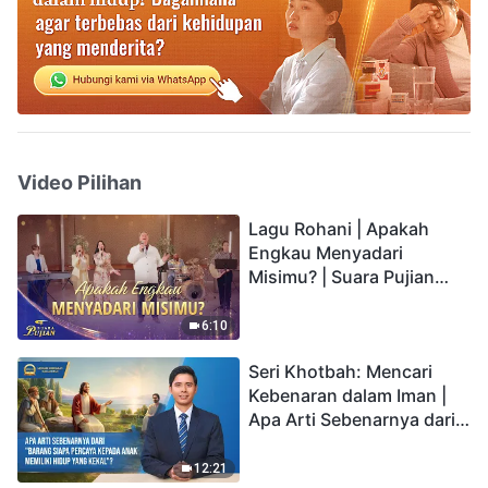
Video Pilihan
Lagu Rohani | Apakah
Engkau Menyadari
Misimu? | Suara Pujian
2026
6:10
Seri Khotbah: Mencari
Kebenaran dalam Iman |
Apa Arti Sebenarnya dari
"Barang siapa percaya
kepada Anak memiliki
12:21