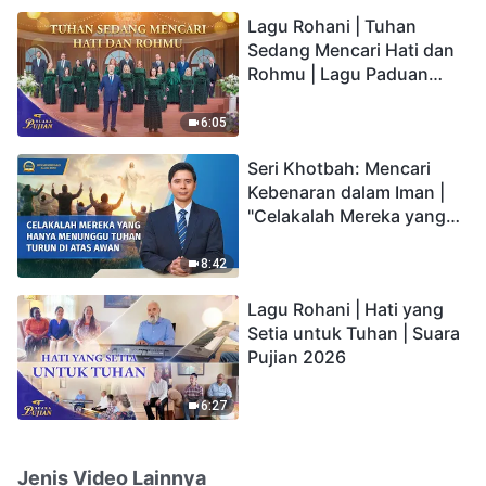
hidup yang kekal"?
Lagu Rohani | Tuhan
Sedang Mencari Hati dan
Rohmu | Lagu Paduan
Suara Gereja | Suara
Pujian 2026
6:05
Seri Khotbah: Mencari
Kebenaran dalam Iman |
"Celakalah Mereka yang
Hanya Menunggu Tuhan
Turun di Atas Awan"
8:42
Lagu Rohani | Hati yang
Setia untuk Tuhan | Suara
Pujian 2026
6:27
Jenis Video Lainnya