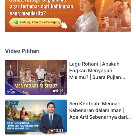
Video Pilihan
Lagu Rohani | Apakah
Engkau Menyadari
Misimu? | Suara Pujian
2026
6:10
Seri Khotbah: Mencari
Kebenaran dalam Iman |
Apa Arti Sebenarnya dari
"Barang siapa percaya
kepada Anak memiliki
12:21