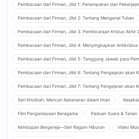
apa atau mungkin ketika Iblis belum melakukan apa-ap
Pembacaan dari Firman, Jilid 1: Penampakan dan Pekerjaa
saat itulah Iblis berada di sekitarmu, mengepungmu.
Pembacaan dari Firman, Jilid 2: Tentang Mengenal Tuhan
kemudian Iblis secara paksa merasukimu, menguasai
mengendalikanmu dan mencelakaimu. Ini niat dan peri
Pembacaan dari Firman, Jilid 3: Pembicaraan Kristus Akhir
Tuhan bagi umat manusia. Bagaimana perasaanmu ket
hati kami.) Apakah engkau merasa muak? (Ya.) Keti
Pembacaan dari Firman, Jilid 4: Menyingkapkan Antikristus
mengira Iblis tidak tahu malu? (Ya.) Ketika engkau s
kemudian merasa muak dengan orang-orang di sekita
Pembacaan dari Firman, Jilid 5: Tanggung Jawab para Pem
memiliki ambisi liar demi status dan kepentingan? (Ya
Pembacaan dari Firman, Jilid 6: Tentang Pengejaran akan 
menguasai dan merasuki manusia? Apakah engkau sem
mendengar dua ungkapan "perasukan paksa" dan "pe
Pembacaan dari Firman, Jilid 7: Tentang Pengejaran akan 
engkau merasa muak, bukan? Apakah engkau mencium
sepengetahuanmu, Iblis menguasaimu, merasukimu, d
Seri Khotbah: Mencari Kebenaran dalam Iman
Kesaksi
hatimu? Benci? (Ya.) Muak? (Ya.) Ketika engkau meras
perasaanmu kepada Tuhan? (Bersyukur.) Bersyukur k
Film Penganiayaan Beragama
Paduan Suara & Tarian
pada saat ini, apakah engkau ingin atau mau membi
Kehidupan Bergereja—Seri Ragam Hiburan
Video Mus
menguasai engkau semua? (Ya.) Dalam konteks apa?
secara paksa dirasuki dan dikuasai oleh Iblis? (Ya.) En