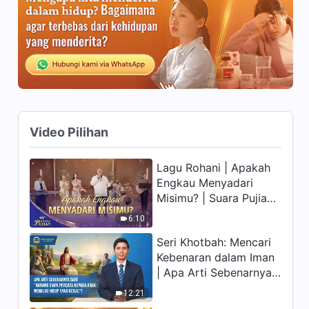
14:09
Firman Tuhan Harian:
Mengenal Tuhan | Kutipan
148
9:56
Firman Tuhan Harian:
Mengenal Tuhan | Kutipan
149
Video Pilihan
11:24
Lagu Rohani | Apakah
Firman Tuhan Harian:
Engkau Menyadari
Mengenal Tuhan | Kutipan
Misimu? | Suara Pujian
150
12:03
2026
6:10
Firman Tuhan Harian:
Seri Khotbah: Mencari
Mengenal Tuhan | Kutipan 151
Kebenaran dalam Iman
| Apa Arti Sebenarnya
10:47
dari "Barang siapa
12:21
percaya kepada Anak
Firman Tuhan Harian: