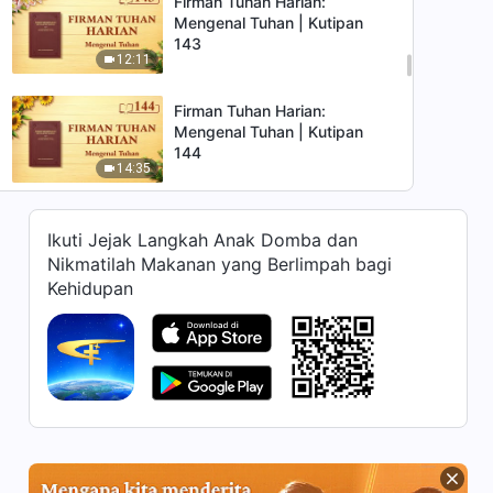
Firman Tuhan Harian:
Mengenal Tuhan | Kutipan
143
12:11
Firman Tuhan Harian:
Mengenal Tuhan | Kutipan
144
14:35
Firman Tuhan Harian:
Ikuti Jejak Langkah Anak Domba dan
Mengenal Tuhan | Kutipan
145
Nikmatilah Makanan yang Berlimpah bagi
18:34
Kehidupan
Firman Tuhan Harian:
Mengenal Tuhan | Kutipan
146
14:42
Firman Tuhan Harian:
Mengenal Tuhan | Kutipan 147