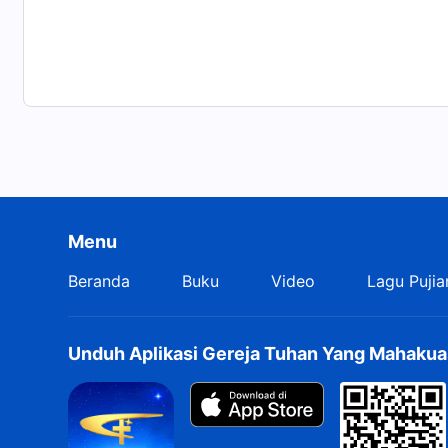
semua alami? (Ya.)
Menu
Beranda
Buku
Video
Lagu Pujia
Unduh Aplikasi Gereja Tuhan Yang Mahakua