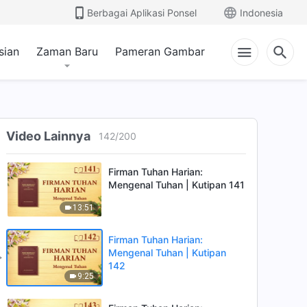
15:35
Berbagai Aplikasi Ponsel
Indonesia
Firman Tuhan Harian:
Mengenal Tuhan | Kutipan
sian
Zaman Baru
Pameran Gambar
139
16:23
Firman Tuhan Harian:
Mengenal Tuhan | Kutipan
140
Video Lainnya
142
/
200
9:54
Firman Tuhan Harian:
Mengenal Tuhan | Kutipan 141
13:51
Firman Tuhan Harian:
Mengenal Tuhan | Kutipan
142
9:25