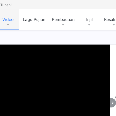
Tuhan!
Video
Lagu Pujian
Pembacaan
Injil
Kesak