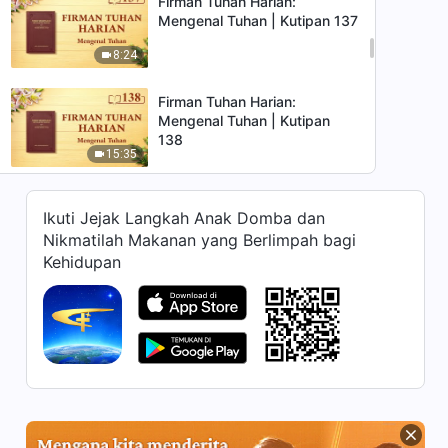
Firman Tuhan Harian:
Mengenal Tuhan | Kutipan 137
8:24
Firman Tuhan Harian:
Mengenal Tuhan | Kutipan
138
15:35
Firman Tuhan Harian:
Ikuti Jejak Langkah Anak Domba dan
Mengenal Tuhan | Kutipan
Nikmatilah Makanan yang Berlimpah bagi
139
16:23
Kehidupan
Firman Tuhan Harian:
Mengenal Tuhan | Kutipan
140
9:54
Firman Tuhan Harian:
Mengenal Tuhan | Kutipan 141