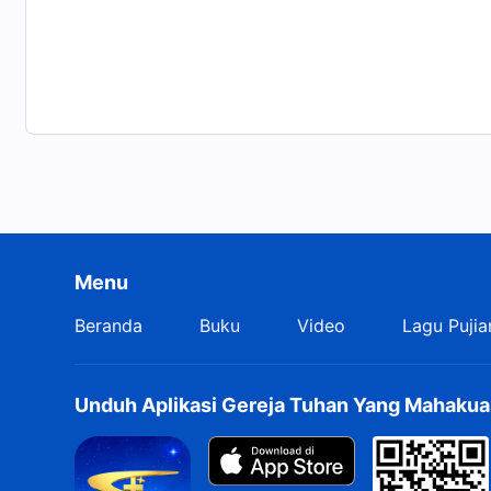
Menu
Beranda
Buku
Video
Lagu Pujia
Unduh Aplikasi Gereja Tuhan Yang Mahakua