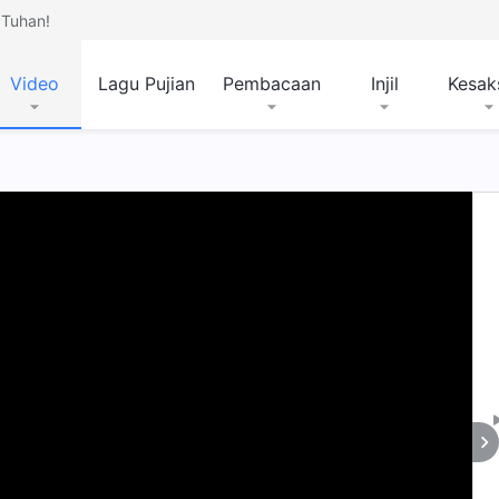
Tuhan!
Video
Lagu Pujian
Pembacaan
Injil
Kesak