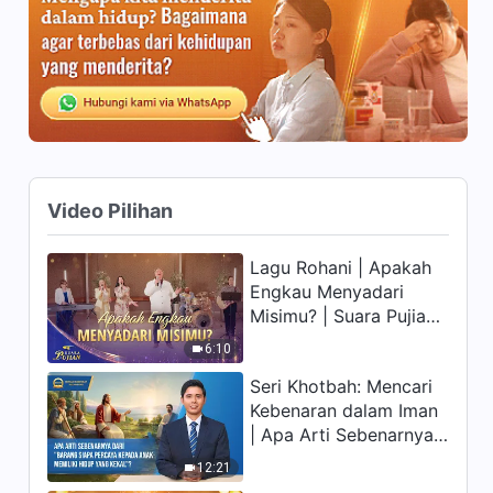
13:51
Firman Tuhan Harian:
Mengenal Tuhan | Kutipan
142
9:25
Firman Tuhan Harian:
Mengenal Tuhan | Kutipan
143
Video Pilihan
12:11
Lagu Rohani | Apakah
Firman Tuhan Harian:
Engkau Menyadari
Mengenal Tuhan | Kutipan
Misimu? | Suara Pujian
144
14:35
2026
6:10
Firman Tuhan Harian:
Seri Khotbah: Mencari
Mengenal Tuhan | Kutipan
Kebenaran dalam Iman
145
| Apa Arti Sebenarnya
18:34
dari "Barang siapa
12:21
percaya kepada Anak