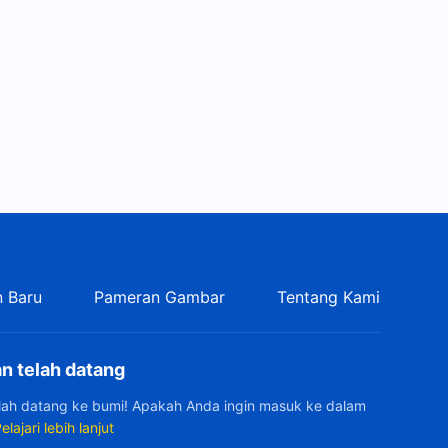
Mengenal Tuhan | Kutipan
155
11:53
Firman Tuhan Harian:
Mengenal Tuhan | Kutipan
156
9:23
Firman Tuhan Harian:
Mengenal Tuhan | Kutipan 157
5:53
 Baru
Pameran Gambar
Tentang Kami
Firman Tuhan Harian:
Mengenal Tuhan | Kutipan
158
16:55
n telah datang
Firman Tuhan Harian:
elah datang ke bumi! Apakah Anda ingin masuk ke dalam
Mengenal Tuhan | Kutipan
elajari lebih lanjut
159