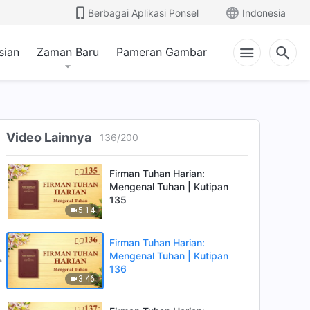
8:19
Berbagai Aplikasi Ponsel
Indonesia
Firman Tuhan Harian:
Mengenal Tuhan | Kutipan
sian
Zaman Baru
Pameran Gambar
133
4:45
Firman Tuhan Harian:
Mengenal Tuhan | Kutipan
134
Video Lainnya
136
/
200
11:35
Firman Tuhan Harian:
Mengenal Tuhan | Kutipan
135
5:14
Firman Tuhan Harian:
Mengenal Tuhan | Kutipan
136
3:46