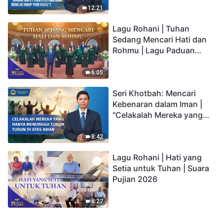
kepada Anak memiliki
12:21
hidup yang kekal"?
Lagu Rohani | Tuhan
Sedang Mencari Hati dan
Rohmu | Lagu Paduan
Suara Gereja | Suara
Pujian 2026
6:05
Seri Khotbah: Mencari
Kebenaran dalam Iman |
"Celakalah Mereka yang
Hanya Menunggu Tuhan
Turun di Atas Awan"
8:42
Lagu Rohani | Hati yang
Setia untuk Tuhan | Suara
Pujian 2026
6:27