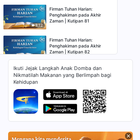
Firman Tuhan Harian:
Penghakiman pada Akhir
Zaman | Kutipan 81
8:12
Firman Tuhan Harian:
Penghakiman pada Akhir
Zaman | Kutipan 82
8:28
Ikuti Jejak Langkah Anak Domba dan
Firman Tuhan Harian:
Nikmatilah Makanan yang Berlimpah bagi
Penghakiman pada Akhir
Kehidupan
Zaman | Kutipan 83
7:17
Firman Tuhan Harian:
Penghakiman pada Akhir
Zaman | Kutipan 84
10:32
Firman Tuhan Harian:
Penghakiman pada Akhir