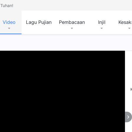
Tuhan!
Video
Lagu Pujian
Pembacaan
Injil
Kesak