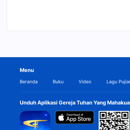
Menu
Beranda
Buku
Video
Lagu Pujia
Unduh Aplikasi Gereja Tuhan Yang Mahakua