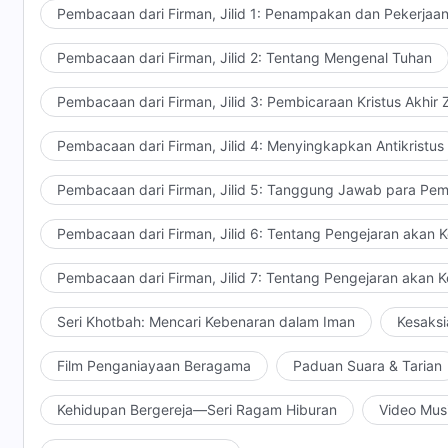
Yesus tidak akan mengakui orang percaya palsu sepe
Pembacaan dari Firman, Jilid 1: Penampakan dan Pekerjaa
mencari berkat. Sebaliknya, Dia tidak akan menunju
Pembacaan dari Firman, Jilid 2: Tentang Mengenal Tuhan
api untuk dibakar selama puluhan ribu tahun lamanya.
Pembacaan dari Firman, Jilid 3: Pembicaraan Kristus Akhir
Pembacaan dari Firman, Jilid 4: Menyingkapkan Antikristus
Pembacaan dari Firman, Jilid 5: Tanggung Jawab para Pem
Pembacaan dari Firman, Jilid 6: Tentang Pengejaran akan 
Pembacaan dari Firman, Jilid 7: Tentang Pengejaran akan 
Seri Khotbah: Mencari Kebenaran dalam Iman
Kesaksi
Film Penganiayaan Beragama
Paduan Suara & Tarian
Kehidupan Bergereja—Seri Ragam Hiburan
Video Mus