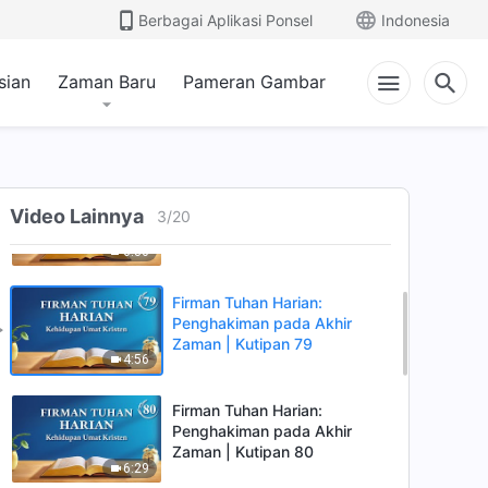
Berbagai Aplikasi Ponsel
Indonesia
sian
Zaman Baru
Pameran Gambar
Firman Tuhan Harian:
Penghakiman pada Akhir
Zaman | Kutipan 77
5:57
Firman Tuhan Harian:
Video Lainnya
Penghakiman pada Akhir
3
/
20
Zaman | Kutipan 78
6:30
Firman Tuhan Harian:
Penghakiman pada Akhir
Zaman | Kutipan 79
4:56
Firman Tuhan Harian:
Penghakiman pada Akhir
Zaman | Kutipan 80
6:29