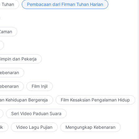
rtimu yang tidak setia pada kebenaran dan hanya
n Tuhan
Pembacaan dari Firman Tuhan Harian
kkan belas kasihan saat melemparkanmu ke dalam lautan
 Zaman
impin dan Pekerja
Kebenaran
Kebenaran
Film Injil
an Kehidupan Bergereja
Film Kesaksian Pengalaman Hidup
Seri Video Paduan Suara
ik
Video Lagu Pujian
Mengungkap Kebenaran