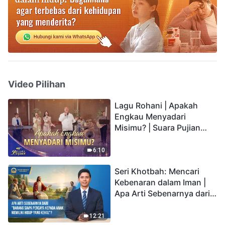
Video Pilihan
Lagu Rohani | Apakah
Engkau Menyadari
Misimu? | Suara Pujian
2026
6:10
Seri Khotbah: Mencari
Kebenaran dalam Iman |
Apa Arti Sebenarnya dari
"Barang siapa percaya
kepada Anak memiliki
12:21