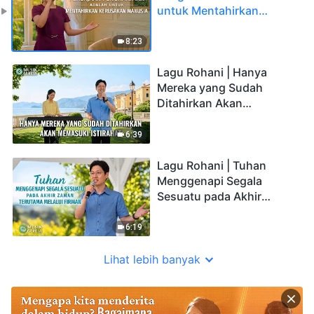
untuk Mentahirkan
Kerusakan Manusia
8:23
Lagu Rohani | Hanya
Mereka yang Sudah
Ditahirkan Akan
Memasuki Istirahat
6:39
Lagu Rohani | Tuhan
Menggenapi Segala
Sesuatu pada Akhir
Zaman Terutama Melalui
Firman
6:19
Lihat lebih banyak