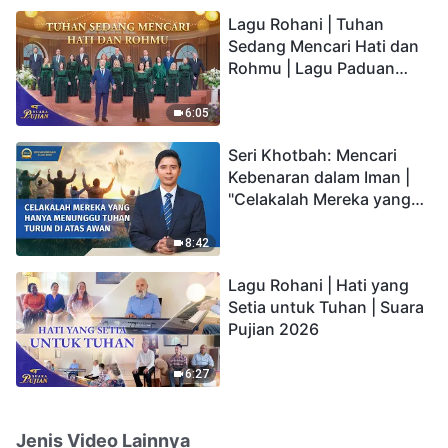
hidup yang kekal"?
Lagu Rohani | Tuhan
Sedang Mencari Hati dan
Rohmu | Lagu Paduan
Suara Gereja | Suara
Pujian 2026
6:05
Seri Khotbah: Mencari
Kebenaran dalam Iman |
"Celakalah Mereka yang
Hanya Menunggu Tuhan
Turun di Atas Awan"
8:42
Lagu Rohani | Hati yang
Setia untuk Tuhan | Suara
Pujian 2026
6:27
Jenis Video Lainnya