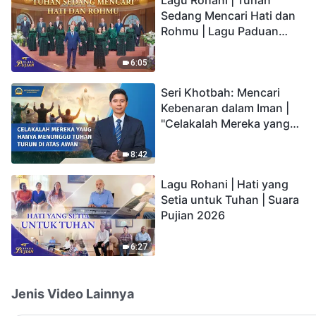
Sedang Mencari Hati dan
Rohmu | Lagu Paduan
Suara Gereja | Suara
Pujian 2026
6:05
Seri Khotbah: Mencari
Kebenaran dalam Iman |
"Celakalah Mereka yang
Hanya Menunggu Tuhan
Turun di Atas Awan"
8:42
Lagu Rohani | Hati yang
Setia untuk Tuhan | Suara
Pujian 2026
6:27
Jenis Video Lainnya