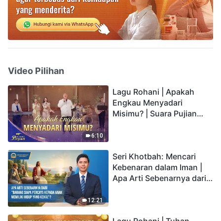
Video Pilihan
Lagu Rohani | Apakah
Engkau Menyadari
Misimu? | Suara Pujian
2026
6:10
Seri Khotbah: Mencari
Kebenaran dalam Iman |
Apa Arti Sebenarnya dari
"Barang siapa percaya
kepada Anak memiliki
12:21
hidup yang kekal"?
Lagu Rohani | Tuhan