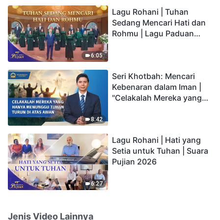
hidup yang kekal"?
Lagu Rohani | Tuhan
Sedang Mencari Hati dan
Rohmu | Lagu Paduan
Suara Gereja | Suara
Pujian 2026
6:05
Seri Khotbah: Mencari
Kebenaran dalam Iman |
"Celakalah Mereka yang
Hanya Menunggu Tuhan
Turun di Atas Awan"
8:42
Lagu Rohani | Hati yang
Setia untuk Tuhan | Suara
Pujian 2026
6:27
Jenis Video Lainnya