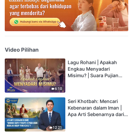
Video Pilihan
Lagu Rohani | Apakah
Engkau Menyadari
Misimu? | Suara Pujian
2026
6:10
Seri Khotbah: Mencari
Kebenaran dalam Iman |
Apa Arti Sebenarnya dari
"Barang siapa percaya
kepada Anak memiliki
12:21