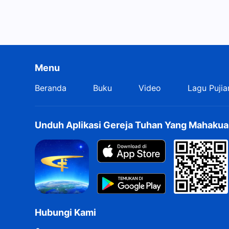
Menu
Beranda
Buku
Video
Lagu Pujia
Unduh Aplikasi Gereja Tuhan Yang Mahakua
Hubungi Kami