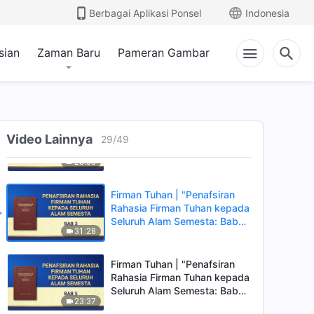
Semesta: Bab 39"
Berbagai Aplikasi Ponsel
Indonesia
18:07
sian
Zaman Baru
Pameran Gambar
Firman Tuhan | "Firman Tuhan
kepada Seluruh Alam
Semesta: Bab 47"
17:33
Firman Tuhan | "Penafsiran
Video Lainnya
Rahasia Firman Tuhan kepada
29
/
49
Seluruh Alam Semesta: Bab 1"
23:50
Firman Tuhan | "Penafsiran
Rahasia Firman Tuhan kepada
Seluruh Alam Semesta: Bab
31:28
3"
Firman Tuhan | "Penafsiran
Rahasia Firman Tuhan kepada
Seluruh Alam Semesta: Bab
23:37
5"