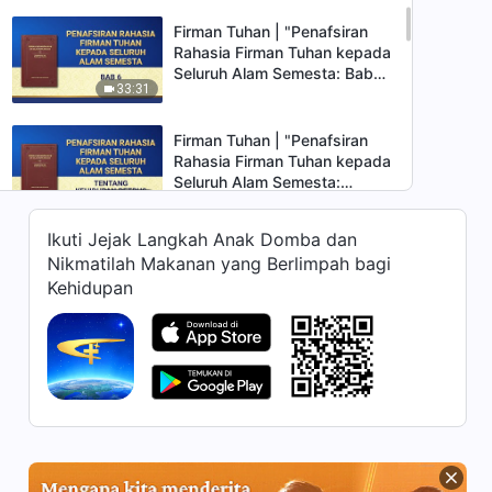
Firman Tuhan | "Penafsiran
Rahasia Firman Tuhan kepada
Seluruh Alam Semesta: Bab
33:31
6"
Firman Tuhan | "Penafsiran
Rahasia Firman Tuhan kepada
Seluruh Alam Semesta:
26:20
Tentang Kehidupan Petrus"
Ikuti Jejak Langkah Anak Domba dan
Firman Tuhan | "Penafsiran
Nikmatilah Makanan yang Berlimpah bagi
Rahasia Firman Tuhan kepada
Kehidupan
Seluruh Alam Semesta: Bab
19:14
8"
Firman Tuhan | "Penafsiran
Rahasia Firman Tuhan kepada
Seluruh Alam Semesta: Bab
30:09
9"
Firman Tuhan | "Penafsiran
Rahasia Firman Tuhan kepada