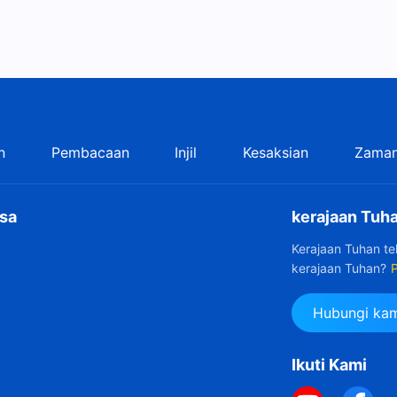
n
Pembacaan
Injil
Kesaksian
Zaman
sa
kerajaan Tuha
Kerajaan Tuhan t
kerajaan Tuhan?
P
Hubungi kam
Ikuti Kami