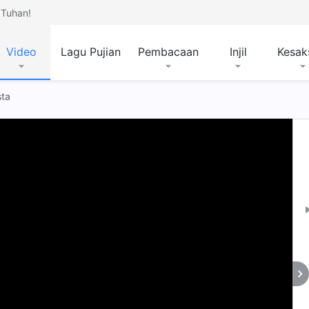
Tuhan!
Video
Lagu Pujian
Pembacaan
Injil
Kesak
sta