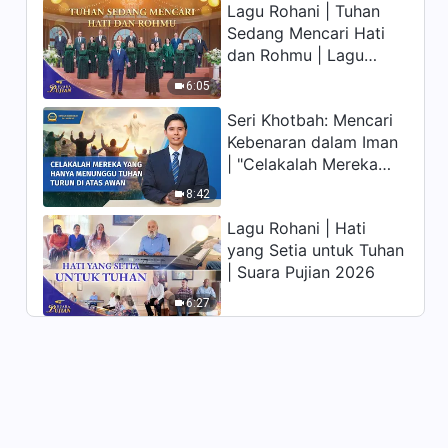
Lagu Rohani | Tuhan
memiliki hidup yang
Firman Tuhan | "Penafsiran
Sedang Mencari Hati
kekal"?
Rahasia Firman Tuhan kepada
dan Rohmu | Lagu
Seluruh Alam Semesta: Bab
Paduan Suara Gereja |
29:12
16"
6:05
Suara Pujian 2026
Seri Khotbah: Mencari
Kebenaran dalam Iman
| "Celakalah Mereka
yang Hanya Menunggu
8:42
Tuhan Turun di Atas
Lagu Rohani | Hati
Awan"
yang Setia untuk Tuhan
| Suara Pujian 2026
6:27