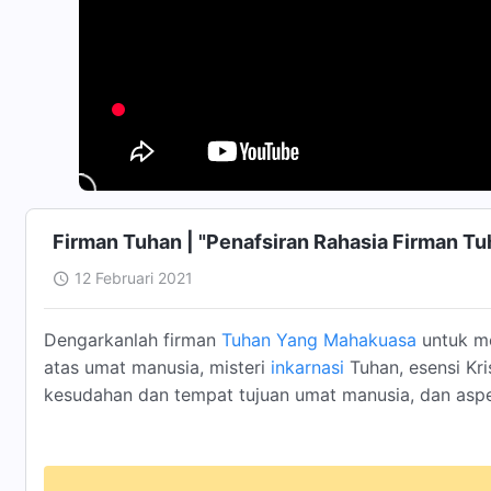
Firman Tuhan | "Penafsiran Rahasia Firman T
12 Februari 2021
Dengarkanlah firman
Tuhan Yang Mahakuasa
untuk m
atas umat manusia, misteri
inkarnasi
Tuhan, esensi Kri
kesudahan dan tempat tujuan umat manusia, dan aspe