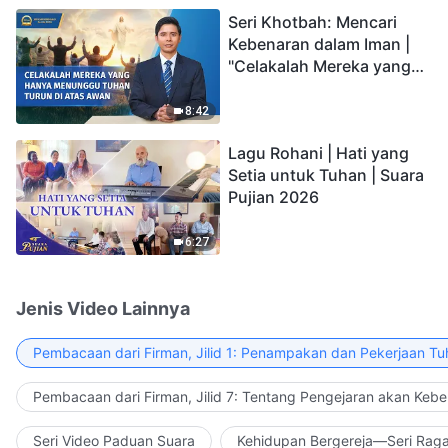
Seri Khotbah: Mencari
Kebenaran dalam Iman |
"Celakalah Mereka yang
Hanya Menunggu Tuhan
Turun di Atas Awan"
8:42
Lagu Rohani | Hati yang
Setia untuk Tuhan | Suara
Pujian 2026
6:27
Jenis Video Lainnya
Pembacaan dari Firman, Jilid 1: Penampakan dan Pekerjaan Tu
Pembacaan dari Firman, Jilid 7: Tentang Pengejaran akan Keb
Seri Video Paduan Suara
Kehidupan Bergereja—Seri Rag