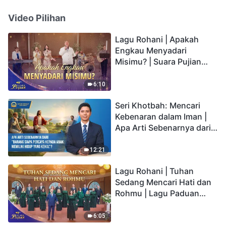
Video Pilihan
Lagu Rohani | Apakah
Engkau Menyadari
Misimu? | Suara Pujian
2026
6:10
Seri Khotbah: Mencari
Kebenaran dalam Iman |
Apa Arti Sebenarnya dari
"Barang siapa percaya
kepada Anak memiliki
12:21
hidup yang kekal"?
Lagu Rohani | Tuhan
Sedang Mencari Hati dan
Rohmu | Lagu Paduan
Suara Gereja | Suara
Pujian 2026
6:05