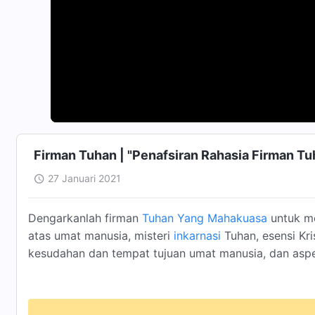
Firman Tuhan | "Penafsiran Rahasia Firman T
27 Januari 2021
Dengarkanlah firman
Tuhan Yang Mahakuasa
untuk m
atas umat manusia, misteri
inkarnasi
Tuhan, esensi Kri
kesudahan dan tempat tujuan umat manusia, dan aspe