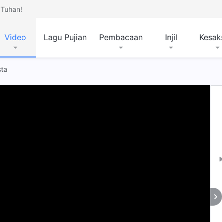
Tuhan!
Video
Lagu Pujian
Pembacaan
Injil
Kesak
sta