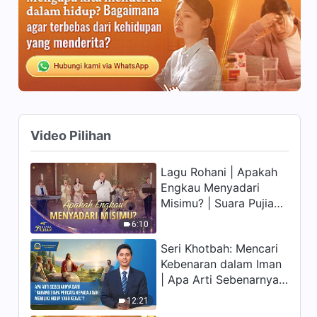
Rahasia Firman Tuhan kepada
Seluruh Alam Semesta: Bab
15:03
28"
Firman Tuhan | "Penafsiran
Rahasia Firman Tuhan kepada
Seluruh Alam Semesta: Bab
9:27
44 dan 45"
Video Pilihan
Lagu Rohani | Apakah
Engkau Menyadari
Misimu? | Suara Pujian
2026
6:10
Seri Khotbah: Mencari
Kebenaran dalam Iman
| Apa Arti Sebenarnya
dari "Barang siapa
12:21
percaya kepada Anak