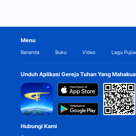
Menu
Beranda
Buku
Video
Lagu Pujia
Unduh Aplikasi Gereja Tuhan Yang Mahakua
Hubungi Kami