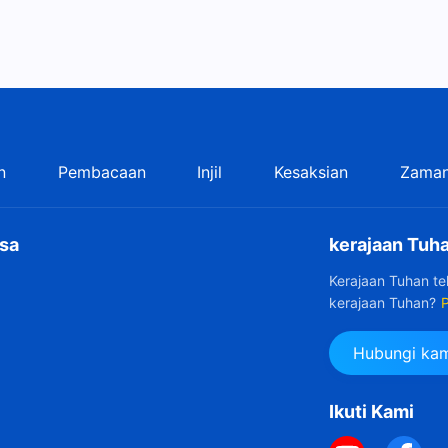
n
Pembacaan
Injil
Kesaksian
Zaman
sa
kerajaan Tuha
Kerajaan Tuhan t
kerajaan Tuhan?
P
Hubungi kam
Ikuti Kami