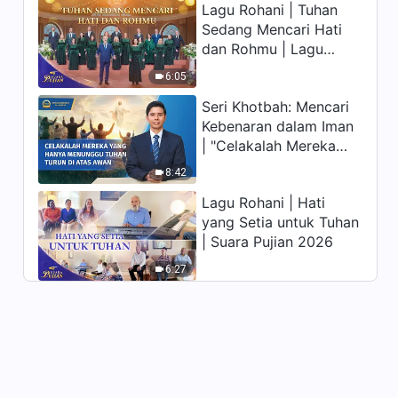
Lagu Rohani | Tuhan
memiliki hidup yang
Sedang Mencari Hati
kekal"?
dan Rohmu | Lagu
Paduan Suara Gereja |
6:05
Suara Pujian 2026
Seri Khotbah: Mencari
Kebenaran dalam Iman
| "Celakalah Mereka
yang Hanya Menunggu
8:42
Tuhan Turun di Atas
Lagu Rohani | Hati
Awan"
yang Setia untuk Tuhan
| Suara Pujian 2026
6:27