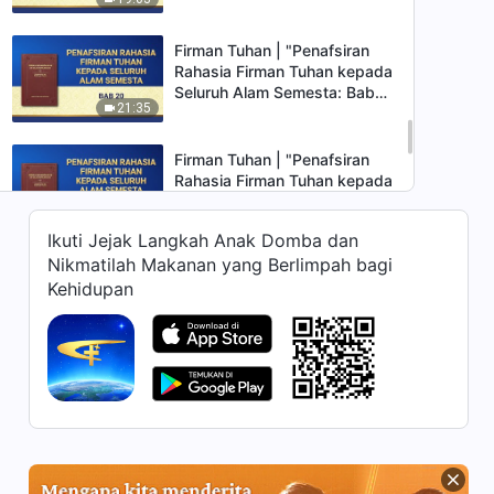
19"
Firman Tuhan | "Penafsiran
Rahasia Firman Tuhan kepada
Seluruh Alam Semesta: Bab
21:35
20"
Firman Tuhan | "Penafsiran
Rahasia Firman Tuhan kepada
Seluruh Alam Semesta: Bab
25:03
22 dan 23"
Ikuti Jejak Langkah Anak Domba dan
Nikmatilah Makanan yang Berlimpah bagi
Firman Tuhan | "Penafsiran
Kehidupan
Rahasia Firman Tuhan kepada
Seluruh Alam Semesta: Bab
17:05
24 dan 25"
Firman Tuhan | "Penafsiran
Rahasia Firman Tuhan kepada
Seluruh Alam Semesta: Bab
24:37
26"
Firman Tuhan | "Penafsiran