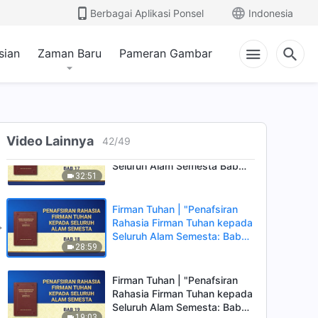
Rahasia Firman Tuhan kepada
Berbagai Aplikasi Ponsel
Indonesia
Seluruh Alam Semesta: Bab
39:49
12"
sian
Zaman Baru
Pameran Gambar
Firman Tuhan | "Penafsiran
Rahasia Firman Tuhan kepada
Seluruh Alam Semesta: Bab
29:12
16"
Firman Tuhan | "Penafsiran
Video Lainnya
42
/
49
Rahasia Firman Tuhan kepada
Seluruh Alam Semesta Bab
32:51
17"
Firman Tuhan | "Penafsiran
Rahasia Firman Tuhan kepada
Seluruh Alam Semesta: Bab
28:59
18"
Firman Tuhan | "Penafsiran
Rahasia Firman Tuhan kepada
Seluruh Alam Semesta: Bab
19:03