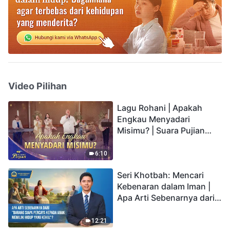
Video Pilihan
Lagu Rohani | Apakah
Engkau Menyadari
Misimu? | Suara Pujian
2026
6:10
Seri Khotbah: Mencari
Kebenaran dalam Iman |
Apa Arti Sebenarnya dari
"Barang siapa percaya
kepada Anak memiliki
12:21