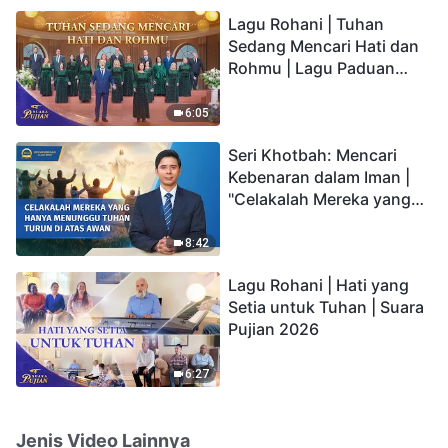
hidup yang kekal"?
Lagu Rohani | Tuhan
Sedang Mencari Hati dan
Rohmu | Lagu Paduan
Suara Gereja | Suara
Pujian 2026
6:05
Seri Khotbah: Mencari
Kebenaran dalam Iman |
"Celakalah Mereka yang
Hanya Menunggu Tuhan
Turun di Atas Awan"
8:42
Lagu Rohani | Hati yang
Setia untuk Tuhan | Suara
Pujian 2026
6:27
Jenis Video Lainnya