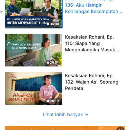
136: Aku Hampir
Kehilangan Kesempatan
untuk Menyambut Tuhan
36:00
Kesaksian Rohani, Ep.
110: Siapa Yang
Menghalangiku Masuk
Kerajaan Surga?
29:51
Kesaksian Rohani, Ep.
102: Wajah Asli Seorang
Pendeta
26:19
Lihat lebih banyak