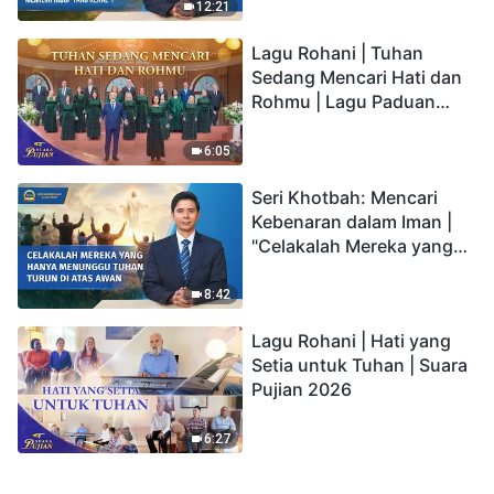
kepada Anak memiliki
12:21
hidup yang kekal"?
Lagu Rohani | Tuhan
Sedang Mencari Hati dan
Rohmu | Lagu Paduan
Suara Gereja | Suara
Pujian 2026
6:05
Seri Khotbah: Mencari
Kebenaran dalam Iman |
"Celakalah Mereka yang
Hanya Menunggu Tuhan
Turun di Atas Awan"
8:42
Lagu Rohani | Hati yang
Setia untuk Tuhan | Suara
Pujian 2026
6:27