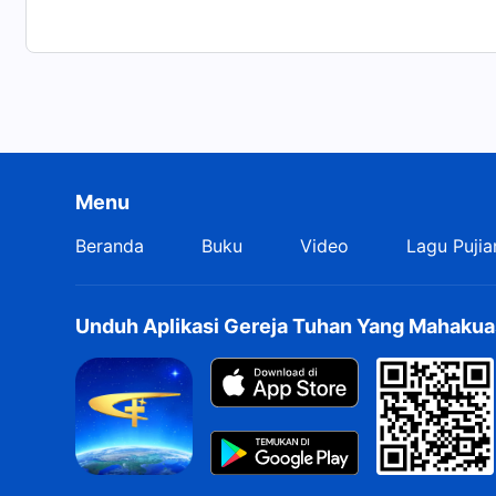
Menu
Beranda
Buku
Video
Lagu Pujia
Unduh Aplikasi Gereja Tuhan Yang Mahakua