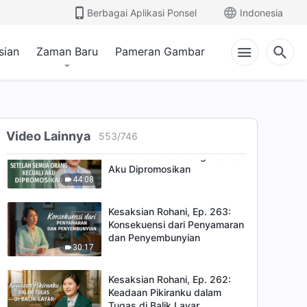
Kesaksian Rohani, Ep. 267:
Berbagai Aplikasi Ponsel
Indonesia
Melaksanakan Tugasmu
dengan Bertanggung Jawab
37:36
Berarti Memiliki Hati Nurani
sian
Zaman Baru
Pameran Gambar
Kesaksian Rohani, Ep. 264:
Kasih Harus Berprinsip
42:47
Video Lainnya
553
/
746
Kesaksian Rohani, Ep. 265:
Setelah Semua Orang Kecuali
Aku Dipromosikan
44:08
Kesaksian Rohani, Ep. 263:
Konsekuensi dari Penyamaran
dan Penyembunyian
30:17
Kesaksian Rohani, Ep. 262:
Keadaan Pikiranku dalam
Tugas di Balik Layar