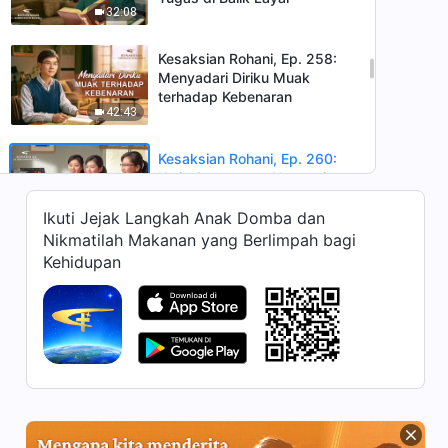
32:08
Kesaksian Rohani, Ep. 258:
Menyadari Diriku Muak
terhadap Kebenaran
42:43
Kesaksian Rohani, Ep. 260:
Kerja Sama yang Harmonis
adalah Kunci dalam Tugas
32:15
Ikuti Jejak Langkah Anak Domba dan
Nikmatilah Makanan yang Berlimpah bagi
Kesaksian Rohani, Ep. 261:
Kehidupan
Sebuah Kesadaran Setelah
Membalas Dendam
41:02
Kesaksian Rohani, Ep. 259:
Firman Tuhan Menghilangkan
Pembelaan dan
39:31
Kesalahpahamanku