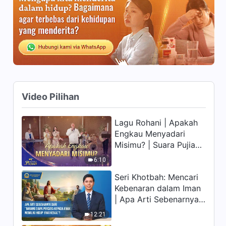
Kesaksian Rohani, Ep. 256:
Tugas Tidak Bisa
Menghasilkan Tanpa Prinsip
39:02
Kesaksian Rohani, Ep. 257:
Melaksanakan Tugas
Mengharuskan Kita Mengejar
1:07:29
Kebenaran
Video Pilihan
Kesaksian Rohani, Ep. 254:
Menjadi Saksi untuk Tuhan
Lagu Rohani | Apakah
Sesungguhnya Adalah
47:13
Engkau Menyadari
Melaksanakan Kewajiban
Misimu? | Suara Pujian
Kesaksian Rohani, Ep. 255:
2026
6:10
Laporan yang Keliru
Seri Khotbah: Mencari
39:09
Kebenaran dalam Iman
| Apa Arti Sebenarnya
Kesaksian Rohani, Ep. 253:
dari "Barang siapa
Berubah Melalui Tugasku
12:21
percaya kepada Anak