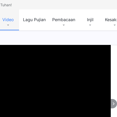
Tuhan!
Video
Lagu Pujian
Pembacaan
Injil
Kesak