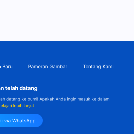
40:33
Kesaksian Rohani, Ep. 239:
Tetap Setia pada Kebenaran,
Bukan Emosi
37:42
Kesaksian Rohani, Ep. 238:
Bagaimana Aku Dibebaskan
dari Kecongkakan
30:42
 Baru
Pameran Gambar
Tentang Kami
Kesaksian Rohani, Ep. 237:
Akibat Memuja Manusia
n telah datang
49:43
elah datang ke bumi! Apakah Anda ingin masuk ke dalam
elajari lebih lanjut
Kesaksian Rohani, Ep. 236:
Perenungan tentang
Disesatkan oleh Antikristus
i via WhatsApp
46:48