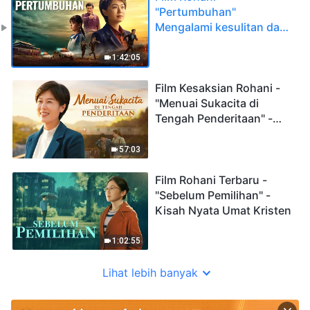
"Pertumbuhan"
Mengalami kesulitan dan
mengasah pertumbuhan
kehidupan rohani
1:42:05
Film Kesaksian Rohani -
"Menuai Sukacita di
Tengah Penderitaan" -
Kisah Nyata Umat Kristen
57:03
Film Rohani Terbaru -
"Sebelum Pemilihan" -
Kisah Nyata Umat Kristen
1:02:55
Lihat lebih banyak