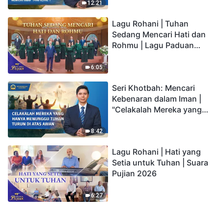
kepada Anak memiliki
12:21
hidup yang kekal"?
Lagu Rohani | Tuhan
Sedang Mencari Hati dan
Rohmu | Lagu Paduan
Suara Gereja | Suara
Pujian 2026
6:05
Seri Khotbah: Mencari
Kebenaran dalam Iman |
"Celakalah Mereka yang
Hanya Menunggu Tuhan
Turun di Atas Awan"
8:42
Lagu Rohani | Hati yang
Setia untuk Tuhan | Suara
Pujian 2026
6:27