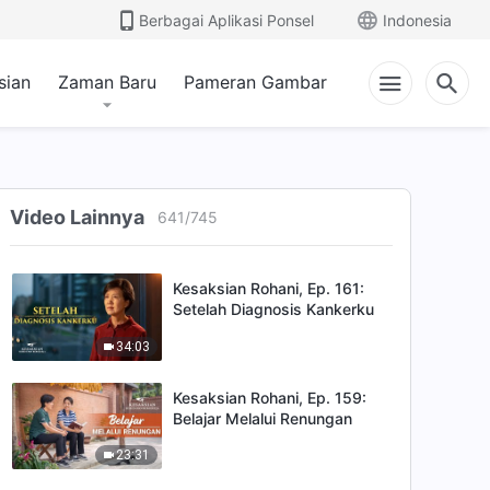
Berbagai Aplikasi Ponsel
Indonesia
47:42
Kesaksian Rohani, Ep. 162:
sian
Zaman Baru
Pameran Gambar
Sekarang Aku Tahu Cara
Bekerja Sama dalam Tugasku
25:59
Kesaksian Rohani, Ep. 160:
Renungan Setelah Ditangani
Video Lainnya
641
/
745
35:25
Kesaksian Rohani, Ep. 161:
Setelah Diagnosis Kankerku
34:03
Kesaksian Rohani, Ep. 159:
Belajar Melalui Renungan
23:31