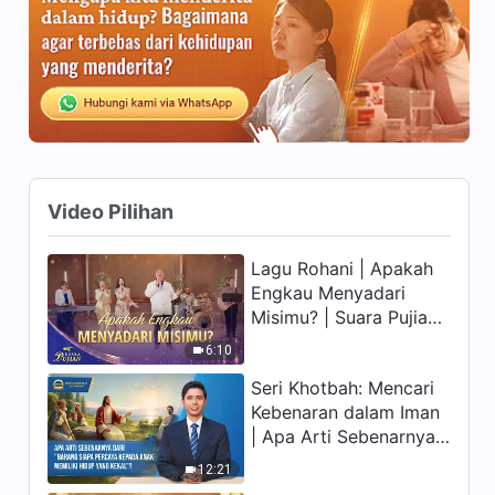
Pengorbananku untuk Tuhan
36:29
Kesaksian Rohani, Ep. 152:
Memperlakukan Pemimpin
Sesuai Prinsip
28:19
Kesaksian Rohani, Ep. 150:
Dapatkah Penyenang Orang
Video Pilihan
Mendapatkan Keselamatan
25:24
Tuhan?
Lagu Rohani | Apakah
Kesaksian Rohani, Ep. 149:
Engkau Menyadari
Kehancuran Akibat
Misimu? | Suara Pujian
Kecemburuan
2026
26:10
6:10
Seri Khotbah: Mencari
Kesaksian Rohani, Ep. 148:
Kebenaran dalam Iman
Keluar dari Rumah Sakit Jiwa
| Apa Arti Sebenarnya
dari "Barang siapa
43:29
12:21
percaya kepada Anak