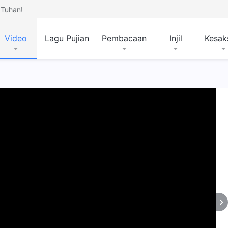
Tuhan!
Video
Lagu Pujian
Pembacaan
Injil
Kesak