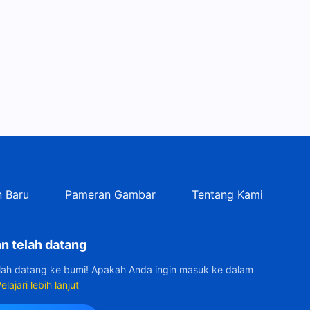
Kesaksian Rohani, Ep. 138:
Tidak Lagi Menjadi Pakar
Sangat Membebaskan
30:14
Kesaksian Rohani, Ep. 137:
Rasa Sakit Akibat Reputasi
dan Status
35:36
Kesaksian Rohani, Ep. 134:
Melepaskan Topeng
36:36
 Baru
Pameran Gambar
Tentang Kami
Kesaksian Rohani, Ep. 135:
Konsekuensi dari Bekerja
Menurut Keinginan Diri Sendiri
n telah datang
32:29
elah datang ke bumi! Apakah Anda ingin masuk ke dalam
Kesaksian Rohani, Ep. 133:
elajari lebih lanjut
Bagaimana Iman Muncul