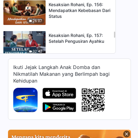
Kesaksian Rohani, Ep. 156:
Mendapatkan Kebebasan Dari
Status
26:07
Kesaksian Rohani, Ep. 157:
Setelah Pengusiran Ayahku
32:42
Kesaksian Rohani, Ep. 154:
Ikuti Jejak Langkah Anak Domba dan
Tersingkapnya Diriku yang
Nikmatilah Makanan yang Berlimpah bagi
Sebenarnya
Kehidupan
32:25
Kesaksian Rohani, Ep. 153:
Jalan untuk Melepaskan
Topeng
34:38
Kesaksian Rohani, Ep. 155:
Pemalsuan dalam