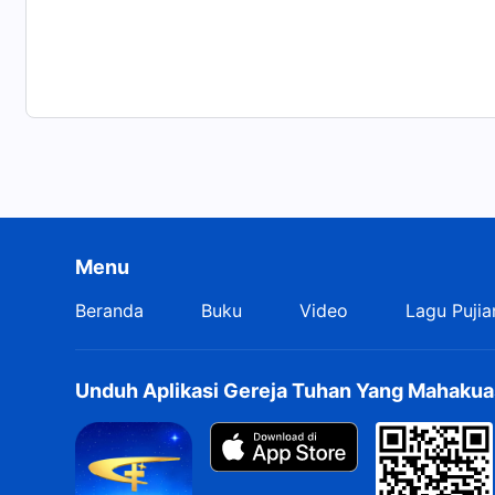
Menu
Beranda
Buku
Video
Lagu Pujia
Unduh Aplikasi Gereja Tuhan Yang Mahakua