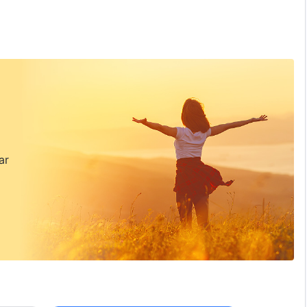
n kepada firman-Nya, dan yang tidak memiliki kasih
au harus berkenan di hadapan Tuhan, karena Dia
han yang berinkarnasi, terus bimbang mengenai-Nya,
an yang menyenangkan hati-Nya. Jika engkau ingin
dan selalu memperdayai-Nya, adalah orang-orang yang
i yang menaati pekerjaan-Nya, engkau harus berusaha
ada cara untuk menyempurnakan orang-orang semacam
ma pemeriksaan Tuhan dalam segala hal. Sudahkah
uhan? Apakah niatmu benar? Jika niatmu benar, Tuhan
kkan bahwa yang hatimu kasihi bukanlah Tuhan,
 harus menggunakan doa sebagai cara untuk menerima
"Tuhan Menyempurnakan Orang-Orang yang Berkenan di Hati-Nya"
erdoa
, sekalipun Aku tidak berdiri di hadapanmu secara
i-Ku dan juga Roh Tuhanlah engkau berdoa. Kenapa
ar
ki Roh Tuhan. Akankah engkau percaya kepada Orang ini
au percaya kepada Orang ini, engkau percaya kepada Roh
u takut kepada Roh Tuhan. Iman kepada Roh Tuhan adalah
uga merupakan iman kepada Roh Tuhan. Ketika engkau
 bahwa Tuhan berada di hadapanmu, karena itu engkau
terlalu takut untuk membawa tindakan mereka ke
hongi Tuhan yang menjadi manusia, engkau tidak bisa
han dari pemeriksaan Tuhan berarti tidak sesuai