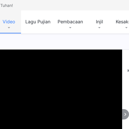
Tuhan!
Video
Lagu Pujian
Pembacaan
Injil
Kesak