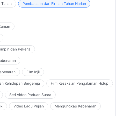
, hal itu merupakan dosa terhadap Tuhan. Jadi, engkau
n Tuhan
Pembacaan dari Firman Tuhan Harian
terlepas dari apakah engkau sedang berdoa, berbicara,
ka engkau sedang melaksanakan tugas dan menangani
besertamu, dan selama niatmu benar dan demi
 Zaman
hal yang engkau lakukan; engkau harus sungguh-
imu. Ketika engkau berdoa, jika engkau memiliki kasih
erlindungan, dan pemeriksaan Tuhan, jika ini semua
ebagai contoh, saat engkau berdoa di berbagai
impin dan Pekerja
a kepada Tuhan dan memberitahukan kepada-Nya apa
pasti akan membuahkan hasil. Jika engkau sungguh-
Kebenaran
 kepada Tuhan: "Tuhan, yang ada di surga dan di bumi
Kebenaran
Film Injil
Biarlah Roh-Mu menyelidiki segala yang kulakukan, serta
 memungkinkan segala hal yang kulakukan teguh berdiri
an Kehidupan Bergereja
Film Kesaksian Pengalaman Hidup
-Mu atau mengkhianati-Mu, hajarlah dan kutuklah aku
upun di dunia selanjutnya!" Apakah engkau berani
Seri Video Paduan Suara
ini menunjukkan bahwa engkau pengecut dan engkau
 memiliki tekad ini? Jika ini memang tekadmu, engkau
ik
Video Lagu Pujian
Mengungkap Kebenaran
kad untuk bersumpah seperti ini, Tuhan akan memenuhi