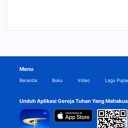
Menu
Beranda
Buku
Video
Lagu Pujia
Unduh Aplikasi Gereja Tuhan Yang Mahakua