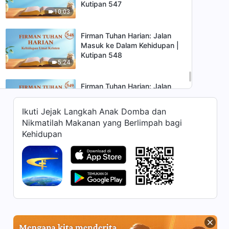
Kutipan 547
10:03
Firman Tuhan Harian: Jalan
Masuk ke Dalam Kehidupan |
Kutipan 548
5:24
Firman Tuhan Harian: Jalan
Masuk ke Dalam Kehidupan |
Kutipan 549
Ikuti Jejak Langkah Anak Domba dan
8:38
Nikmatilah Makanan yang Berlimpah bagi
Kehidupan
Firman Tuhan Harian: Jalan
Masuk ke Dalam Kehidupan |
Kutipan 550
5:59
Firman Tuhan Harian: Jalan
Masuk ke Dalam Kehidupan |
Kutipan 551
10:44