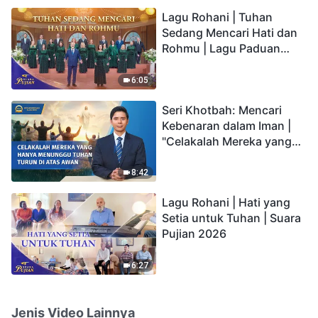
hidup yang kekal"?
Lagu Rohani | Tuhan
Sedang Mencari Hati dan
Rohmu | Lagu Paduan
Suara Gereja | Suara
Pujian 2026
6:05
Seri Khotbah: Mencari
Kebenaran dalam Iman |
"Celakalah Mereka yang
Hanya Menunggu Tuhan
Turun di Atas Awan"
8:42
Lagu Rohani | Hati yang
Setia untuk Tuhan | Suara
Pujian 2026
6:27
Jenis Video Lainnya