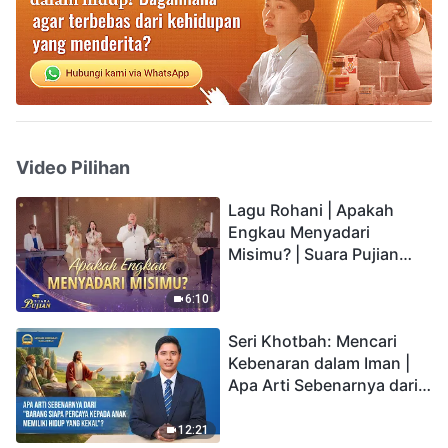
Video Pilihan
Lagu Rohani | Apakah
Engkau Menyadari
Misimu? | Suara Pujian
2026
6:10
Seri Khotbah: Mencari
Kebenaran dalam Iman |
Apa Arti Sebenarnya dari
"Barang siapa percaya
kepada Anak memiliki
12:21