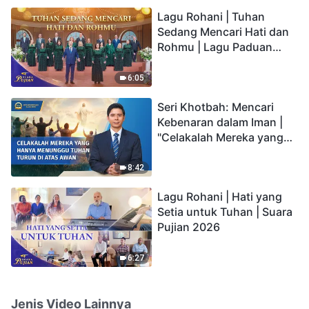
hidup yang kekal"?
Lagu Rohani | Tuhan
Sedang Mencari Hati dan
Rohmu | Lagu Paduan
Suara Gereja | Suara
Pujian 2026
6:05
Seri Khotbah: Mencari
Kebenaran dalam Iman |
"Celakalah Mereka yang
Hanya Menunggu Tuhan
Turun di Atas Awan"
8:42
Lagu Rohani | Hati yang
Setia untuk Tuhan | Suara
Pujian 2026
6:27
Jenis Video Lainnya