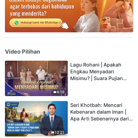
Video Pilihan
Lagu Rohani | Apakah
Engkau Menyadari
Misimu? | Suara Pujian
2026
6:10
Seri Khotbah: Mencari
Kebenaran dalam Iman |
Apa Arti Sebenarnya dari
"Barang siapa percaya
kepada Anak memiliki
12:21