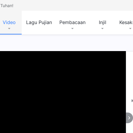
Tuhan!
Video
Lagu Pujian
Pembacaan
Injil
Kesak