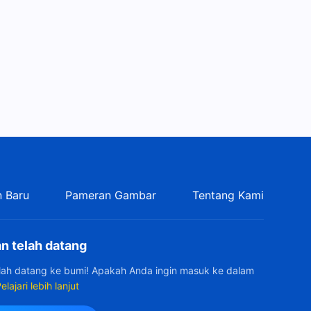
6:36
Firman Tuhan Harian: Jalan
Masuk ke Dalam Kehidupan |
Kutipan 476
14:04
Firman Tuhan Harian: Jalan
Masuk ke Dalam Kehidupan |
Kutipan 477
8:15
Firman Tuhan Harian: Jalan
Masuk ke Dalam Kehidupan |
 Baru
Pameran Gambar
Tentang Kami
Kutipan 478
8:58
n telah datang
Firman Tuhan Harian: Jalan
Masuk ke Dalam Kehidupan |
elah datang ke bumi! Apakah Anda ingin masuk ke dalam
Kutipan 479
elajari lebih lanjut
9:21