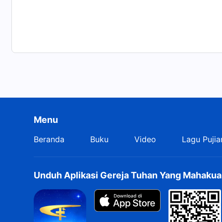
Menu
Beranda
Buku
Video
Lagu Pujia
Unduh Aplikasi Gereja Tuhan Yang Mahakua