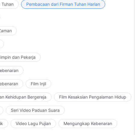
 pengalaman yang mereka dapatkan selama bertahun-
n Tuhan
Pembacaan dari Firman Tuhan Harian
 lain, menceramahi dan mengendalikan mereka, serta
dan yang tidak pernah bertobat, tidak pernah mengakui
ari kedudukan mereka—orang-orang ini akan jatuh di
 Zaman
yalahgunakan senioritas mereka dan memamerkan
g-orang semacam ini menuju kesempurnaan. Pelayanan
elalu berpaut pada yang lama. Mereka berpaut pada
a yang lampau. Ini adalah rintangan yang besar dalam
impin dan Pekerja
kannya, hal-hal ini akan menghambat seluruh hidupmu.
 sekalipun kakimu patah ketika berlari atau
Kebenaran
alipun engkau menjadi martir dalam pelayananmu kepada
Kebenaran
Film Injil
kau adalah pelaku kejahatan.
an Kehidupan Bergereja
Film Kesaksian Pengalaman Hidup
Seri Video Paduan Suara
ik
Video Lagu Pujian
Mengungkap Kebenaran