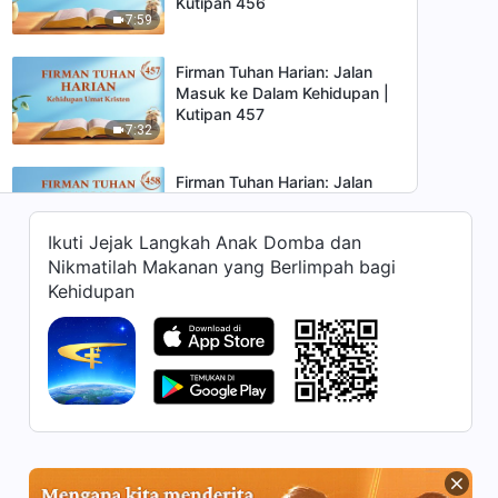
Kutipan 456
7:59
Firman Tuhan Harian: Jalan
Masuk ke Dalam Kehidupan |
Kutipan 457
7:32
Firman Tuhan Harian: Jalan
Masuk ke Dalam Kehidupan |
Kutipan 458
Ikuti Jejak Langkah Anak Domba dan
12:52
Nikmatilah Makanan yang Berlimpah bagi
Kehidupan
Firman Tuhan Harian: Jalan
Masuk ke Dalam Kehidupan |
Kutipan 459
9:11
Firman Tuhan Harian: Jalan
Masuk ke Dalam Kehidupan |
Kutipan 460
7:30