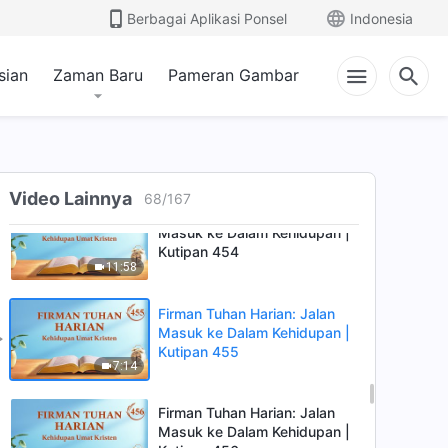
Firman Tuhan Harian: Jalan
Berbagai Aplikasi Ponsel
Indonesia
Masuk ke Dalam Kehidupan |
Kutipan 452
5:52
sian
Zaman Baru
Pameran Gambar
Firman Tuhan Harian: Jalan
Masuk ke Dalam Kehidupan |
Kutipan 453
7:58
Video Lainnya
68
/
167
Firman Tuhan Harian: Jalan
Masuk ke Dalam Kehidupan |
Kutipan 454
11:58
Firman Tuhan Harian: Jalan
Masuk ke Dalam Kehidupan |
Kutipan 455
7:14
Firman Tuhan Harian: Jalan
Masuk ke Dalam Kehidupan |