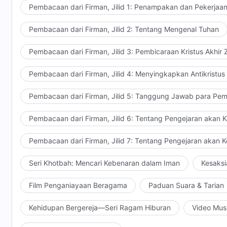
disingkirkan kapan saja. Mereka yang menggunakan
Pembacaan dari Firman, Jilid 1: Penampakan dan Pekerjaa
tahun melayani Tuhan untuk memenangkan hati orang
menganggap diri mereka lebih hebat dari orang lain—
Pembacaan dari Firman, Jilid 2: Tentang Mengenal Tuhan
dosa mereka, tidak pernah melepaskan keuntungan d
Pembacaan dari Firman, Jilid 3: Pembicaraan Kristus Akhir
hadapan Tuhan. Mereka sejenis dengan Paulus, men
kualifikasi mereka. Tuhan tidak akan membawa oran
Pembacaan dari Firman, Jilid 4: Menyingkapkan Antikristus
semacam ini mengganggu pekerjaan Tuhan. Manusia s
gagasan dari masa lalu, pada segala sesuatu dari mas
Pembacaan dari Firman, Jilid 5: Tanggung Jawab para Pem
pelayanan mereka. Jika engkau tidak bisa menyingkir
Tuhan tidak akan memujimu, tidak sedikit pun, bahkan
Pembacaan dari Firman, Jilid 6: Tentang Pengejaran akan 
punggungmu sakit karena bekerja keras, bahkan sek
Pembacaan dari Firman, Jilid 7: Tentang Pengejaran akan 
Tuhan. Malah sebaliknya: Dia akan berkata bahwa eng
Seri Khotbah: Mencari Kebenaran dalam Iman
Kesaksi
Film Penganiayaan Beragama
Paduan Suara & Tarian
Kehidupan Bergereja—Seri Ragam Hiburan
Video Mus