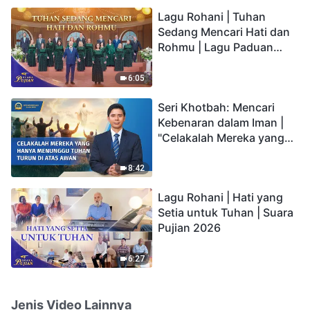
hidup yang kekal"?
Lagu Rohani | Tuhan
Sedang Mencari Hati dan
Rohmu | Lagu Paduan
Suara Gereja | Suara
Pujian 2026
6:05
Seri Khotbah: Mencari
Kebenaran dalam Iman |
"Celakalah Mereka yang
Hanya Menunggu Tuhan
Turun di Atas Awan"
8:42
Lagu Rohani | Hati yang
Setia untuk Tuhan | Suara
Pujian 2026
6:27
Jenis Video Lainnya