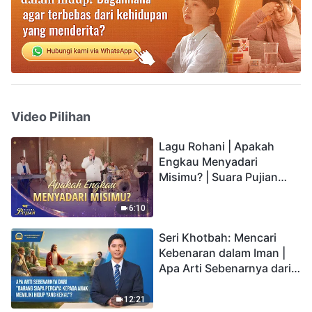
Video Pilihan
Lagu Rohani | Apakah
Engkau Menyadari
Misimu? | Suara Pujian
2026
6:10
Seri Khotbah: Mencari
Kebenaran dalam Iman |
Apa Arti Sebenarnya dari
"Barang siapa percaya
kepada Anak memiliki
12:21