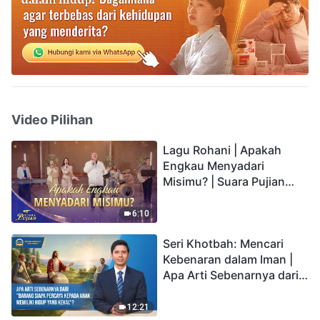
Video Pilihan
Lagu Rohani | Apakah
Engkau Menyadari
Misimu? | Suara Pujian
2026
6:10
Seri Khotbah: Mencari
Kebenaran dalam Iman |
Apa Arti Sebenarnya dari
"Barang siapa percaya
kepada Anak memiliki
12:21