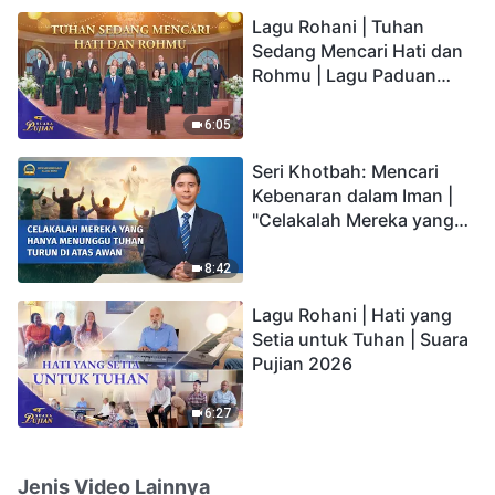
hidup yang kekal"?
Lagu Rohani | Tuhan
Sedang Mencari Hati dan
Rohmu | Lagu Paduan
Suara Gereja | Suara
Pujian 2026
6:05
Seri Khotbah: Mencari
Kebenaran dalam Iman |
"Celakalah Mereka yang
Hanya Menunggu Tuhan
Turun di Atas Awan"
8:42
Lagu Rohani | Hati yang
Setia untuk Tuhan | Suara
Pujian 2026
6:27
Jenis Video Lainnya