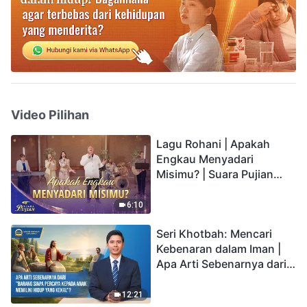
Video Pilihan
Lagu Rohani | Apakah
Engkau Menyadari
Misimu? | Suara Pujian
2026
6:10
Seri Khotbah: Mencari
Kebenaran dalam Iman |
Apa Arti Sebenarnya dari
"Barang siapa percaya
kepada Anak memiliki
12:21