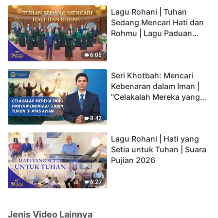
hidup yang kekal"?
Lagu Rohani | Tuhan
Sedang Mencari Hati dan
Rohmu | Lagu Paduan
Suara Gereja | Suara
Pujian 2026
6:05
Seri Khotbah: Mencari
Kebenaran dalam Iman |
"Celakalah Mereka yang
Hanya Menunggu Tuhan
Turun di Atas Awan"
8:42
Lagu Rohani | Hati yang
Setia untuk Tuhan | Suara
Pujian 2026
6:27
Jenis Video Lainnya