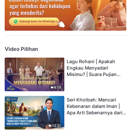
Video Pilihan
Lagu Rohani | Apakah
Engkau Menyadari
Misimu? | Suara Pujian
2026
6:10
Seri Khotbah: Mencari
Kebenaran dalam Iman |
Apa Arti Sebenarnya dari
"Barang siapa percaya
kepada Anak memiliki
12:21