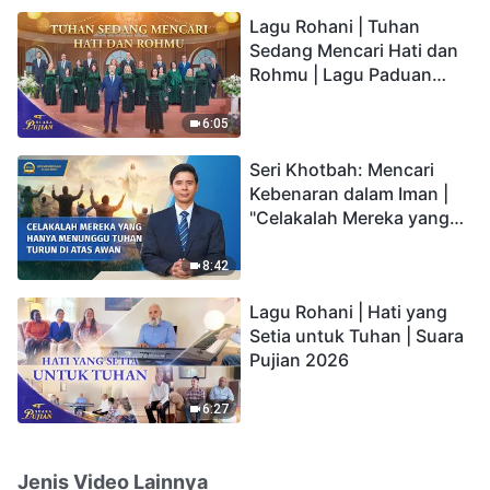
hidup yang kekal"?
Lagu Rohani | Tuhan
Sedang Mencari Hati dan
Rohmu | Lagu Paduan
Suara Gereja | Suara
Pujian 2026
6:05
Seri Khotbah: Mencari
Kebenaran dalam Iman |
"Celakalah Mereka yang
Hanya Menunggu Tuhan
Turun di Atas Awan"
8:42
Lagu Rohani | Hati yang
Setia untuk Tuhan | Suara
Pujian 2026
6:27
Jenis Video Lainnya