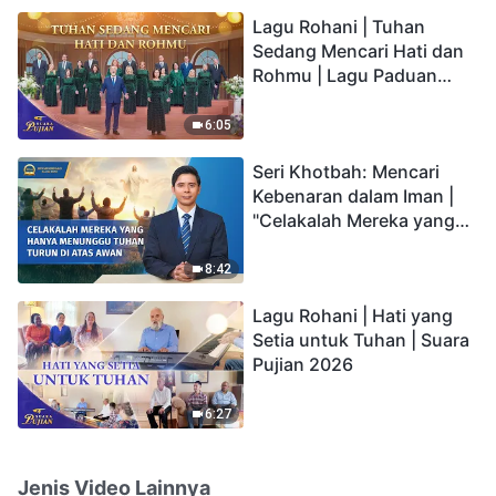
hidup yang kekal"?
Lagu Rohani | Tuhan
Sedang Mencari Hati dan
Rohmu | Lagu Paduan
Suara Gereja | Suara
Pujian 2026
6:05
Seri Khotbah: Mencari
Kebenaran dalam Iman |
"Celakalah Mereka yang
Hanya Menunggu Tuhan
Turun di Atas Awan"
8:42
Lagu Rohani | Hati yang
Setia untuk Tuhan | Suara
Pujian 2026
6:27
Jenis Video Lainnya