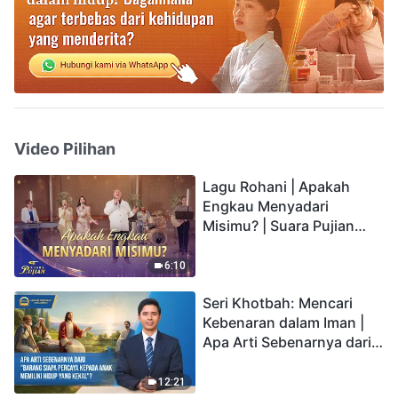
Video Pilihan
Lagu Rohani | Apakah
Engkau Menyadari
Misimu? | Suara Pujian
2026
6:10
Seri Khotbah: Mencari
Kebenaran dalam Iman |
Apa Arti Sebenarnya dari
"Barang siapa percaya
kepada Anak memiliki
12:21