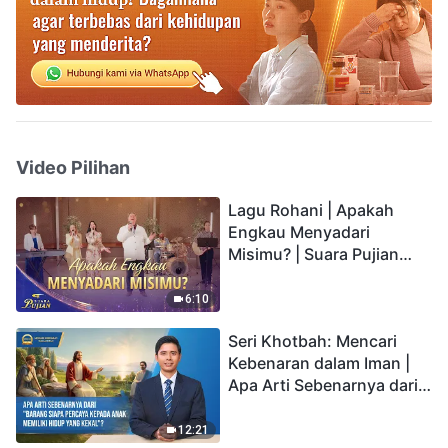
Video Pilihan
Lagu Rohani | Apakah
Engkau Menyadari
Misimu? | Suara Pujian
2026
6:10
Seri Khotbah: Mencari
Kebenaran dalam Iman |
Apa Arti Sebenarnya dari
"Barang siapa percaya
kepada Anak memiliki
12:21