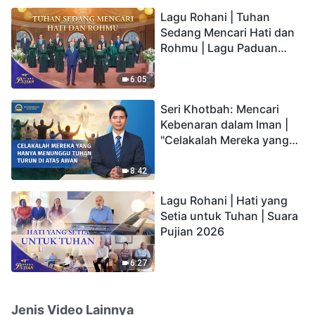
hidup yang kekal"?
Lagu Rohani | Tuhan
Sedang Mencari Hati dan
Rohmu | Lagu Paduan
Suara Gereja | Suara
Pujian 2026
6:05
Seri Khotbah: Mencari
Kebenaran dalam Iman |
"Celakalah Mereka yang
Hanya Menunggu Tuhan
Turun di Atas Awan"
8:42
Lagu Rohani | Hati yang
Setia untuk Tuhan | Suara
Pujian 2026
6:27
Jenis Video Lainnya