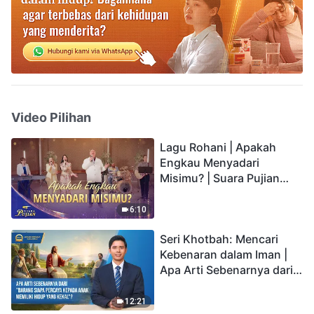
Video Pilihan
Lagu Rohani | Apakah
Engkau Menyadari
Misimu? | Suara Pujian
2026
6:10
Seri Khotbah: Mencari
Kebenaran dalam Iman |
Apa Arti Sebenarnya dari
"Barang siapa percaya
kepada Anak memiliki
12:21