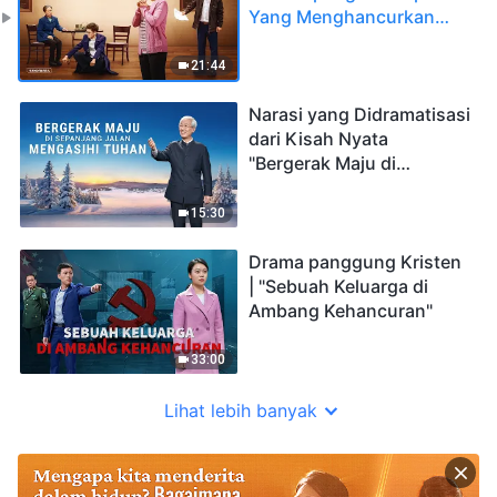
Yang Menghancurkan
Keluarga Kristen？
21:44
Narasi yang Didramatisasi
dari Kisah Nyata
"Bergerak Maju di
Sepanjang Jalan
Mengasihi Tuhan"
15:30
Drama panggung Kristen
| "Sebuah Keluarga di
Ambang Kehancuran"
33:00
Lihat lebih banyak