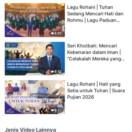
hidup yang kekal"?
Lagu Rohani | Tuhan
Sedang Mencari Hati dan
Rohmu | Lagu Paduan
Suara Gereja | Suara
Pujian 2026
6:05
Seri Khotbah: Mencari
Kebenaran dalam Iman |
"Celakalah Mereka yang
Hanya Menunggu Tuhan
Turun di Atas Awan"
8:42
Lagu Rohani | Hati yang
Setia untuk Tuhan | Suara
Pujian 2026
6:27
Jenis Video Lainnya