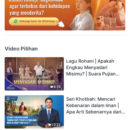
Video Pilihan
Lagu Rohani | Apakah
Engkau Menyadari
Misimu? | Suara Pujian
2026
6:10
Seri Khotbah: Mencari
Kebenaran dalam Iman |
Apa Arti Sebenarnya dari
"Barang siapa percaya
kepada Anak memiliki
12:21