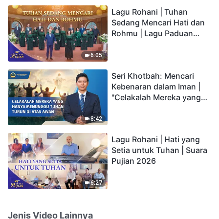
hidup yang kekal"?
Lagu Rohani | Tuhan
Sedang Mencari Hati dan
Rohmu | Lagu Paduan
Suara Gereja | Suara
Pujian 2026
6:05
Seri Khotbah: Mencari
Kebenaran dalam Iman |
"Celakalah Mereka yang
Hanya Menunggu Tuhan
Turun di Atas Awan"
8:42
Lagu Rohani | Hati yang
Setia untuk Tuhan | Suara
Pujian 2026
6:27
Jenis Video Lainnya