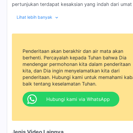
pertunjukan terdapat kesaksian yang indah dari umat
bertumbuh dalam kehidupan mereka.
00:10 Perkenalan Pembawa Acara
Lihat lebih banyak
05:57 Mengungkapkan Sukacita dan Kegembiraan Berp
08:02 Mengatasi Masalah dalam Gladi Bersih di Baw
Penderitaan akan berakhir dan air mata akan
18:39 Mengenali Watak Rusak dan Menerapkan Keben
berhenti. Percayalah kepada Tuhan bahwa Dia
mendengar permohonan kita dalam penderitaan
27:10 Memahami Maksud Tuhan Selama Latihan
kita, dan Dia ingin menyelamatkan kita dari
33:02 Pesan-pesan dari Pembawa Acara
penderitaan. Hubungi kami untuk memahami kab
baik tentang keselamatan Tuhan.
37:24 Umat Kristen dari Gereja Tuhan Yang Mahakua
Hubungi kami via WhatsApp
Jenis Video Lainnya