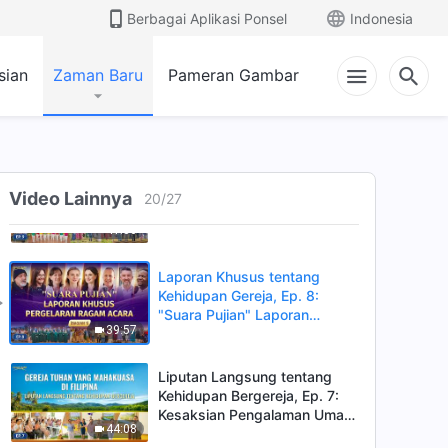
Pertunjukan Ragam Tahun
Berbagai Aplikasi Ponsel
Indonesia
55:24
Baru 2026 "Suara Pujian":
Laporan Tindak Lanjut
sian
Zaman Baru
Pameran Gambar
(Bagian 1)
Liputan Langsung tentang
Kehidupan Bergereja, Ep. 10:
Kesaksian Pengalaman dari
47:32
Gereja di Kanada:
Penghakiman Tuhan adalah
Terang Keselamatan
Laporan Khusus tentang
Video Lainnya
Kehidupan Gereja, Ep. 9:
20
/
27
"Suara Pujian" Laporan
41:36
Khusus Pergelaran Ragam
Acara (Bagian 2)
Laporan Khusus tentang
Kehidupan Gereja, Ep. 8:
"Suara Pujian" Laporan
39:57
Khusus Pergelaran Ragam
Acara (Bagian 1)
Liputan Langsung tentang
Kehidupan Bergereja, Ep. 7:
Kesaksian Pengalaman Umat
44:08
Kristen di Gereja di Filipina: