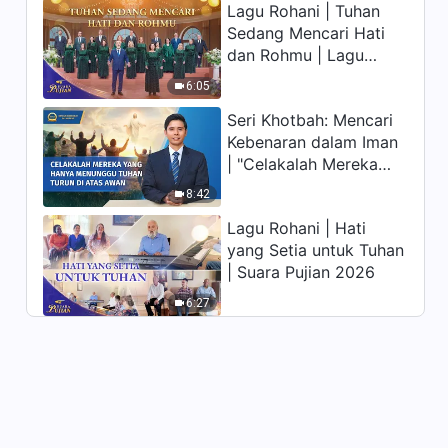
Lagu Rohani | Tuhan
memiliki hidup yang
Sedang Mencari Hati
kekal"?
dan Rohmu | Lagu
Paduan Suara Gereja |
6:05
Suara Pujian 2026
Seri Khotbah: Mencari
Kebenaran dalam Iman
| "Celakalah Mereka
yang Hanya Menunggu
8:42
Tuhan Turun di Atas
Lagu Rohani | Hati
Awan"
yang Setia untuk Tuhan
| Suara Pujian 2026
6:27