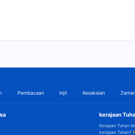
n
Pembacaan
Injil
Kesaksian
Zaman
sa
kerajaan Tuha
Kerajaan Tuhan t
kerajaan Tuhan?
P