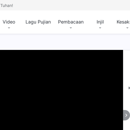
Tuhan!
Video
Lagu Pujian
Pembacaan
Injil
Kesak