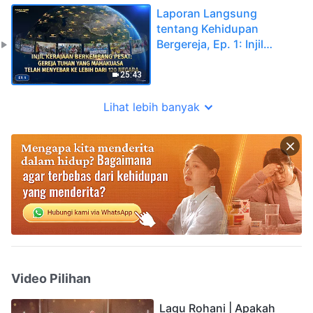
Laporan Langsung
tentang Kehidupan
Bergereja, Ep. 1: Injil
Kerajaan Berkembang
Pesat: Gereja Tuhan Yang
25:43
Mahakuasa Telah
Menyebar ke Lebih dari
Lihat lebih banyak
120 Negara
Video Pilihan
Lagu Rohani | Apakah