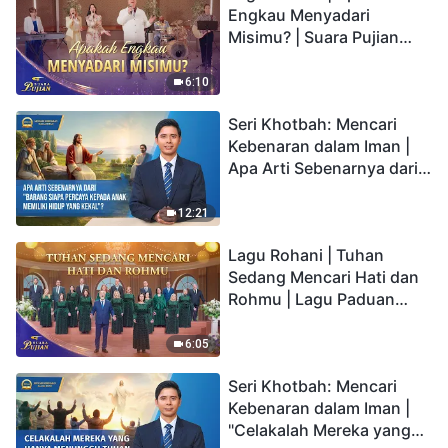
Engkau Menyadari
Misimu? | Suara Pujian
2026
6:10
Seri Khotbah: Mencari
Kebenaran dalam Iman |
Apa Arti Sebenarnya dari
"Barang siapa percaya
kepada Anak memiliki
12:21
hidup yang kekal"?
Lagu Rohani | Tuhan
Sedang Mencari Hati dan
Rohmu | Lagu Paduan
Suara Gereja | Suara
Pujian 2026
6:05
Seri Khotbah: Mencari
Kebenaran dalam Iman |
"Celakalah Mereka yang