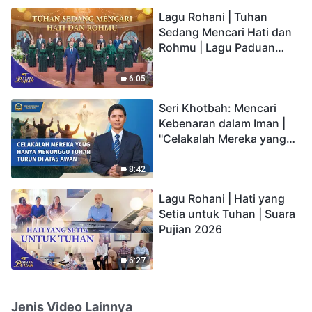
hidup yang kekal"?
Lagu Rohani | Tuhan
Sedang Mencari Hati dan
Rohmu | Lagu Paduan
Suara Gereja | Suara
Pujian 2026
6:05
Seri Khotbah: Mencari
Kebenaran dalam Iman |
"Celakalah Mereka yang
Hanya Menunggu Tuhan
Turun di Atas Awan"
8:42
Lagu Rohani | Hati yang
Setia untuk Tuhan | Suara
Pujian 2026
6:27
Jenis Video Lainnya