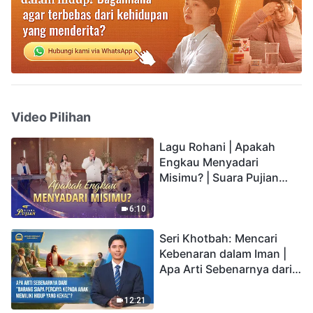
Video Pilihan
Lagu Rohani | Apakah
Engkau Menyadari
Misimu? | Suara Pujian
2026
6:10
Seri Khotbah: Mencari
Kebenaran dalam Iman |
Apa Arti Sebenarnya dari
"Barang siapa percaya
kepada Anak memiliki
12:21