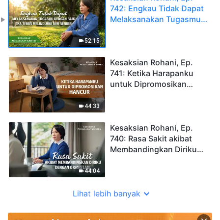
742: Engkau Tidak Dapat
Melaksanakan Tugasmu
dengan Baik Jika Terus
Melindungi Diri Sendiri
52:15
Kesaksian Rohani, Ep.
741: Ketika Harapanku
untuk Dipromosikan
Hancur
44:33
Kesaksian Rohani, Ep.
740: Rasa Sakit akibat
Membandingkan Diriku
dengan Orang Lain
44:04
Lihat lebih banyak