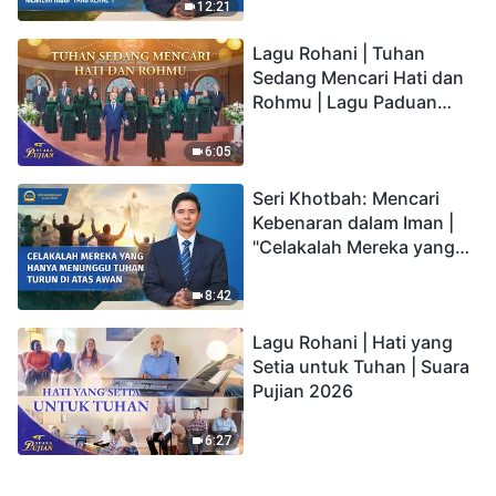
kepada Anak memiliki
12:21
hidup yang kekal"?
Lagu Rohani | Tuhan
Sedang Mencari Hati dan
Rohmu | Lagu Paduan
Suara Gereja | Suara
Pujian 2026
6:05
Seri Khotbah: Mencari
Kebenaran dalam Iman |
"Celakalah Mereka yang
Hanya Menunggu Tuhan
Turun di Atas Awan"
8:42
Lagu Rohani | Hati yang
Setia untuk Tuhan | Suara
Pujian 2026
6:27