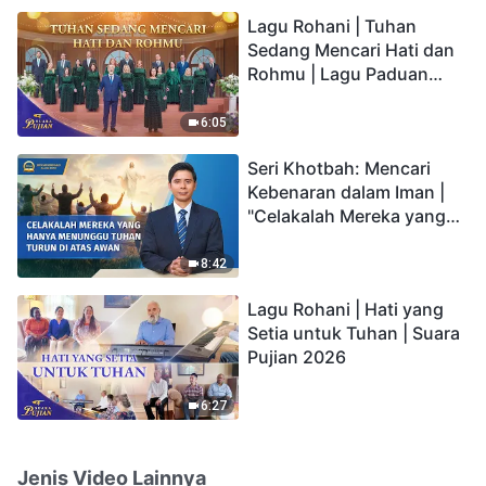
hidup yang kekal"?
Lagu Rohani | Tuhan
Sedang Mencari Hati dan
Rohmu | Lagu Paduan
Suara Gereja | Suara
Pujian 2026
6:05
Seri Khotbah: Mencari
Kebenaran dalam Iman |
"Celakalah Mereka yang
Hanya Menunggu Tuhan
Turun di Atas Awan"
8:42
Lagu Rohani | Hati yang
Setia untuk Tuhan | Suara
Pujian 2026
6:27
Jenis Video Lainnya