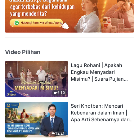
Video Pilihan
Lagu Rohani | Apakah
Engkau Menyadari
Misimu? | Suara Pujian
2026
6:10
Seri Khotbah: Mencari
Kebenaran dalam Iman |
Apa Arti Sebenarnya dari
"Barang siapa percaya
kepada Anak memiliki
12:21