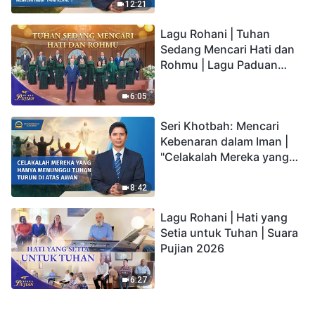
kepada Anak memiliki
12:21
hidup yang kekal"?
Lagu Rohani | Tuhan
Sedang Mencari Hati dan
Rohmu | Lagu Paduan
Suara Gereja | Suara
Pujian 2026
6:05
Seri Khotbah: Mencari
Kebenaran dalam Iman |
"Celakalah Mereka yang
Hanya Menunggu Tuhan
Turun di Atas Awan"
8:42
Lagu Rohani | Hati yang
Setia untuk Tuhan | Suara
Pujian 2026
6:27