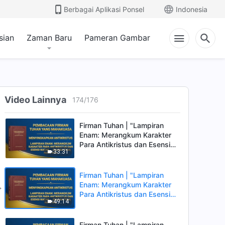
1:01:25
Watak Mereka (Bagian Dua)"
Berbagai Aplikasi Ponsel
Indonesia
(Pasal Satu)
Firman Tuhan | "Lampiran
Lima: Merangkum Karakter
sian
Zaman Baru
Pameran Gambar
Para Antikristus dan Esensi
44:36
Watak Mereka (Bagian Dua)"
(Pasal Dua)
Firman Tuhan | "Lampiran
Lima: Merangkum Karakter
Para Antikristus dan Esensi
Video Lainnya
174
/
176
54:40
Watak Mereka (Bagian Dua)"
(Pasal Tiga)
Firman Tuhan | "Lampiran
Enam: Merangkum Karakter
Para Antikristus dan Esensi
33:31
Watak Mereka (Bagian Tiga)"
(Pasal Satu)
Firman Tuhan | "Lampiran
Enam: Merangkum Karakter
Para Antikristus dan Esensi
49:14
Watak Mereka (Bagian Tiga)"
(Pasal Dua)
Firman Tuhan | "Lampiran