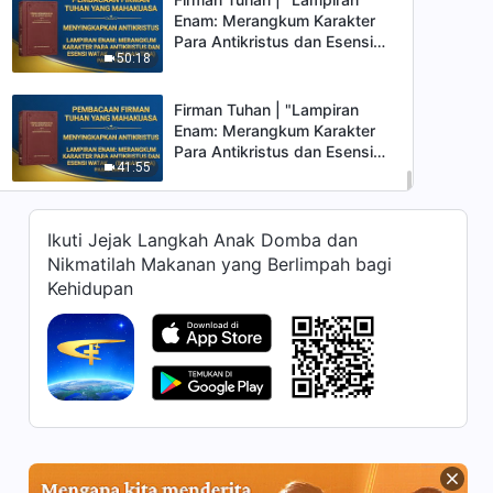
Enam: Merangkum Karakter
Para Antikristus dan Esensi
50:18
Watak Mereka (Bagian Tiga)"
(Pasal Tiga)
Firman Tuhan | "Lampiran
Enam: Merangkum Karakter
Para Antikristus dan Esensi
41:55
Watak Mereka (Bagian Tiga)"
(Pasal Empat)
Ikuti Jejak Langkah Anak Domba dan
Nikmatilah Makanan yang Berlimpah bagi
Kehidupan