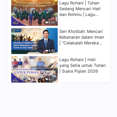
Lagu Rohani | Tuhan
memiliki hidup yang
Sedang Mencari Hati
kekal"?
dan Rohmu | Lagu
Paduan Suara Gereja |
6:05
Suara Pujian 2026
Seri Khotbah: Mencari
Kebenaran dalam Iman
| "Celakalah Mereka
yang Hanya Menunggu
8:42
Tuhan Turun di Atas
Lagu Rohani | Hati
Awan"
yang Setia untuk Tuhan
| Suara Pujian 2026
6:27