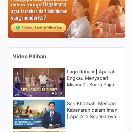
Video Pilihan
Lagu Rohani | Apakah
Engkau Menyadari
Misimu? | Suara Pujian
2026
6:10
Seri Khotbah: Mencari
Kebenaran dalam Iman
| Apa Arti Sebenarnya
dari "Barang siapa
12:21
percaya kepada Anak