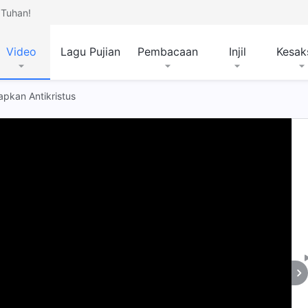
Tuhan!
Video
Lagu Pujian
Pembacaan
Injil
Kesak
apkan Antikristus