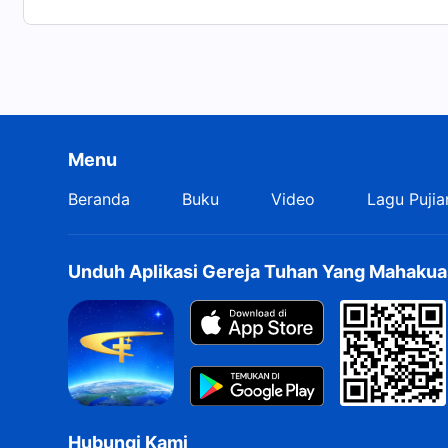
Menu
Beranda
Buku
Video
Lagu Pujia
Unduh Aplikasi Gereja Tuhan Yang Mahakua
Hubungi Kami