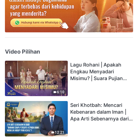
Video Pilihan
Lagu Rohani | Apakah
Engkau Menyadari
Misimu? | Suara Pujian
2026
6:10
Seri Khotbah: Mencari
Kebenaran dalam Iman |
Apa Arti Sebenarnya dari
"Barang siapa percaya
kepada Anak memiliki
12:21