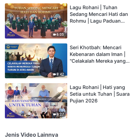
hidup yang kekal"?
Lagu Rohani | Tuhan
Sedang Mencari Hati dan
Rohmu | Lagu Paduan
Suara Gereja | Suara
Pujian 2026
6:05
Seri Khotbah: Mencari
Kebenaran dalam Iman |
"Celakalah Mereka yang
Hanya Menunggu Tuhan
Turun di Atas Awan"
8:42
Lagu Rohani | Hati yang
Setia untuk Tuhan | Suara
Pujian 2026
6:27
Jenis Video Lainnya