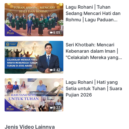
hidup yang kekal"?
Lagu Rohani | Tuhan
Sedang Mencari Hati dan
Rohmu | Lagu Paduan
Suara Gereja | Suara
Pujian 2026
6:05
Seri Khotbah: Mencari
Kebenaran dalam Iman |
"Celakalah Mereka yang
Hanya Menunggu Tuhan
Turun di Atas Awan"
8:42
Lagu Rohani | Hati yang
Setia untuk Tuhan | Suara
Pujian 2026
6:27
Jenis Video Lainnya