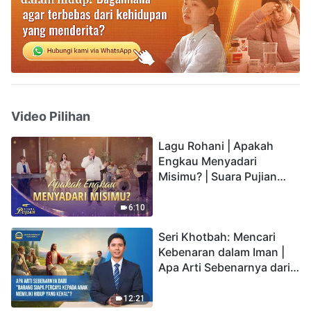
Video Pilihan
Lagu Rohani | Apakah
Engkau Menyadari
Misimu? | Suara Pujian
2026
6:10
Seri Khotbah: Mencari
Kebenaran dalam Iman |
Apa Arti Sebenarnya dari
"Barang siapa percaya
kepada Anak memiliki
12:21